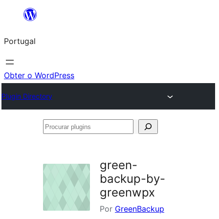
Saltar
para
Portugal
o
conteúdo
Obter o WordPress
Plugin Directory
Procurar
plugins
green-
backup-by-
greenwpx
Por
GreenBackup