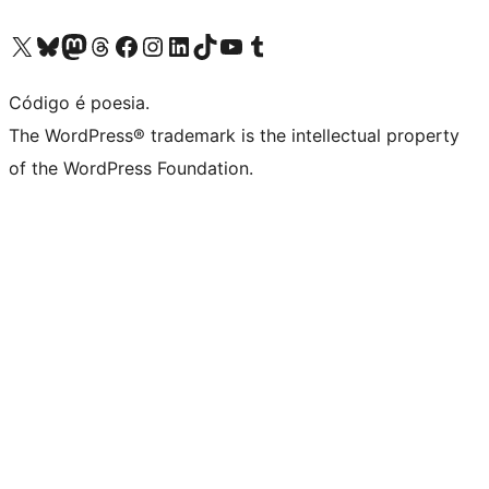
Visite a nossa conta X (antigo Twitter)
Visit our Bluesky account
Visit our Mastodon account
Visit our Threads account
Visite a nossa página do Facebook
Visite a nossa conta no Instagram
Visite a nossa conta no LinkedIn
Visit our TikTok account
Visit our YouTube channel
Visit our Tumblr account
Código é poesia.
The WordPress® trademark is the intellectual property
of the WordPress Foundation.