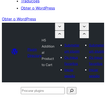
Traduções
Obter o WordPress
Obter o WordPress
H5
Submeter
Submeter
Addition
Plugin
um plugin
um plugin
al
Directory
Os meus
Os meus
Product
favoritos
favoritos
to Cart
Iniciar
Iniciar
sessão
sessão
Procurar
plugins