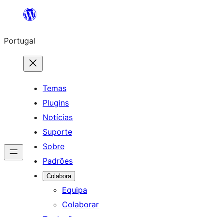
Saltar
para
Portugal
o
conteúdo
Temas
Plugins
Notícias
Suporte
Sobre
Padrões
Colabora
Equipa
Colaborar