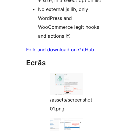
+ size, in a select option list
No external js lib, only
WordPress and
WooCommerce legit hooks
and actions 😉
Fork and download on GitHub
Ecrãs
/assets/screenshot-
01.png