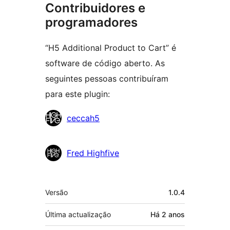
Contribuidores e
programadores
“H5 Additional Product to Cart” é
software de código aberto. As
seguintes pessoas contribuíram
para este plugin:
Contribuidores
ceccah5
Fred Highfive
Metadados
Versão
1.0.4
Última actualização
Há
2 anos