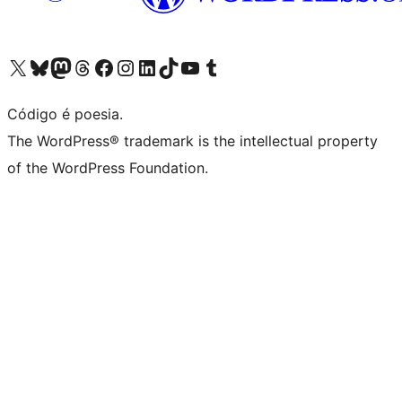
Visite a nossa conta X (antigo Twitter)
Visit our Bluesky account
Visit our Mastodon account
Visit our Threads account
Visite a nossa página do Facebook
Visite a nossa conta no Instagram
Visite a nossa conta no LinkedIn
Visit our TikTok account
Visit our YouTube channel
Visit our Tumblr account
Código é poesia.
The WordPress® trademark is the intellectual property
of the WordPress Foundation.