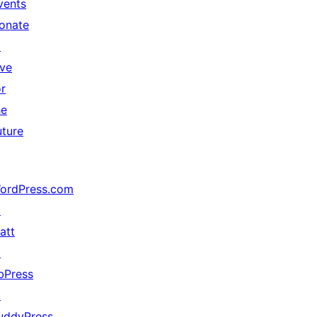
vents
onate
↗
ive
or
he
uture
ordPress.com
↗
att
↗
bPress
↗
uddyPress