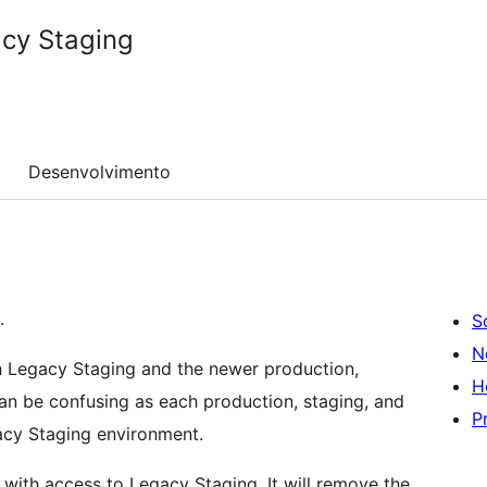
cy Staging
Desenvolvimento
.
S
N
 Legacy Staging and the newer production,
H
an be confusing as each production, staging, and
P
cy Staging environment.
 with access to Legacy Staging. It will remove the