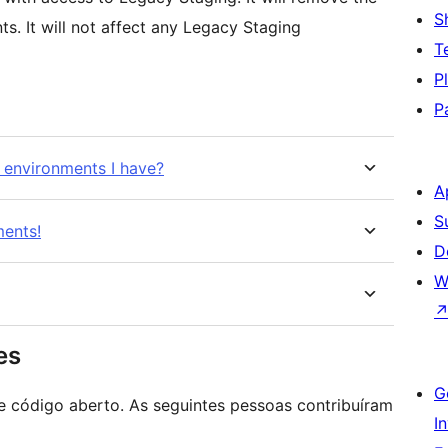
S
s. It will not affect any Legacy Staging
T
P
P
g environments I have?
A
S
ments!
D
W
es
G
e código aberto. As seguintes pessoas contribuíram
I