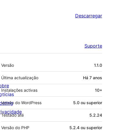
Descarregar
Suporte
Metadados
Versão
1.1.0
Última actualização
Há
7 anos
obre
Instalações activas
10+
otícias
osting
Versão do WordPress
5.0 ou superior
rivacidade
Testado até
5.2.24
Versão do PHP
5.2.4 ou superior