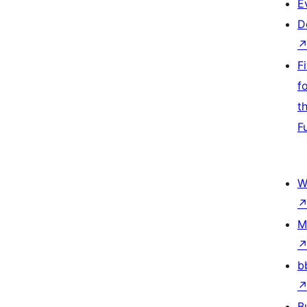
E
D
F
f
t
F
W
M
b
B