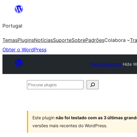
Saltar
para
Portugal
o
conteúdo
Temas
Plugins
Notícias
Suporte
Sobre
Padrões
Colabora
Tr
Obter o WordPress
Plugin Directory
Hide W
Procurar
plugins
Este plugin
não foi testado com as 3 últimas gra
versões mais recentes do WordPress.