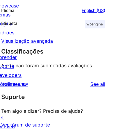
howcase
Idioma
English (US)
emas
lugins
Etiqueta
wpengine
adrões
Visualização avançada
Classificações
prender
Ainda não foram submetidas avaliações.
uporte
evelopers
reviews
ordPress.tv
Your review
See all
↗
Suporte
Tem algo a dizer? Precisa de ajuda?
et
Ver fórum de suporte
nvolved