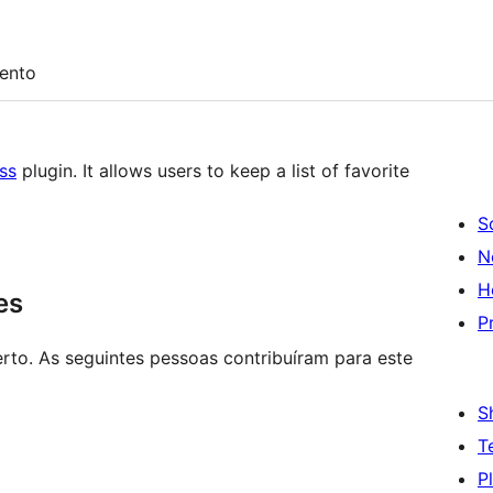
ento
ss
plugin. It allows users to keep a list of favorite
S
N
H
es
P
rto. As seguintes pessoas contribuíram para este
S
T
P