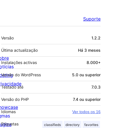
Suporte
Metadados
Versão
1.2.2
Última actualização
Há
3 meses
obre
Instalações activas
8.000+
otícias
osting
Versão do WordPress
5.0 ou superior
rivacidade
Testado até
7.0.3
Versão do PHP
7.4 ou superior
howcase
Idiomas
Ver todos os 16
emas
lugins
Etiquetas
classifieds
directory
favorites