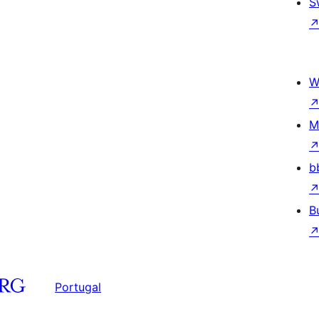
S
W
M
b
B
Portugal