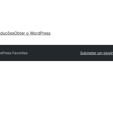
aduções
Obter o WordPress
vePress Favorites
Submeter um plugi