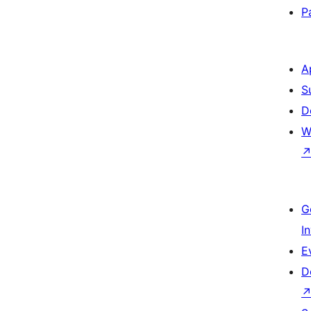
P
A
S
D
W
G
I
E
D