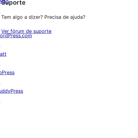
wag
Suporte
reviews
↗
Tem algo a dizer? Precisa de ajuda?
Ver fórum de suporte
ordPress.com
↗
att
↗
bPress
↗
uddyPress
↗