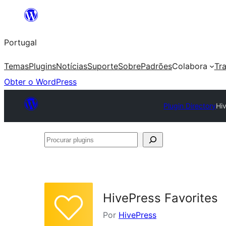
Saltar
para
Portugal
o
conteúdo
Temas
Plugins
Notícias
Suporte
Sobre
Padrões
Colabora
Tr
Obter o WordPress
Plugin Directory
Hi
Procurar
plugins
HivePress Favorites
Por
HivePress