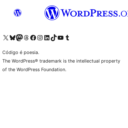
Visite a nossa conta X (antigo Twitter)
Visit our Bluesky account
Visit our Mastodon account
Visit our Threads account
Visite a nossa página do Facebook
Visite a nossa conta no Instagram
Visite a nossa conta no LinkedIn
Visit our TikTok account
Visit our YouTube channel
Visit our Tumblr account
Código é poesia.
The WordPress® trademark is the intellectual property
of the WordPress Foundation.