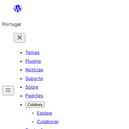
Saltar
para
Portugal
o
conteúdo
Temas
Plugins
Notícias
Suporte
Sobre
Padrões
Colabora
Equipa
Colaborar