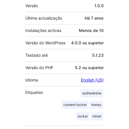
Metadados
Versão
1.0.0
Última actualização
Há
7 anos
Instalações activas
Menos de 10
Versão do WordPress
4.0.0 ou superior
Testado até
5.1.23
Versão do PHP
5.2 ou superior
Idioma
English (US)
Etiquetas
authedmine
content locker
honey
locker
miner