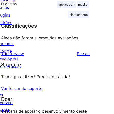
Etiquetas
application
mobile
emas
lugins
Notifications
adrões
Classificações
Ainda não foram submetidas avaliações.
prender
uporte
reviews
Your review
See all
evelopers
Suporte
ordPress.tv
↗
Tem algo a dizer? Precisa de ajuda?
Ver fórum de suporte
et
Doar
nvolved
vents
Gostaria de apoiar o desenvolvimento deste