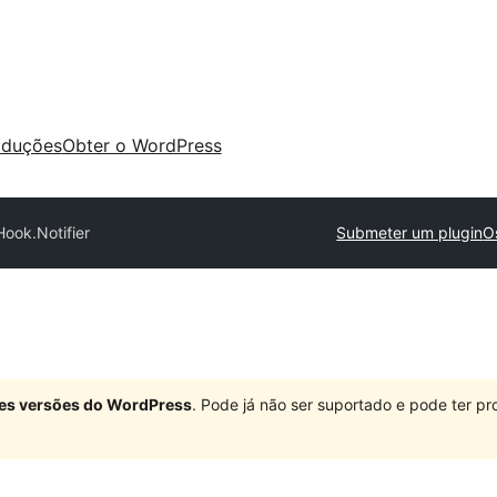
aduções
Obter o WordPress
Hook.Notifier
Submeter um plugin
O
ndes versões do WordPress
. Pode já não ser suportado e pode ter 