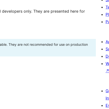
T
d developers only. They are presented here for
P
P
A
stable. They are not recommended for use on production
S
D
W
G
I
E