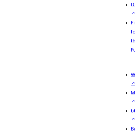
D
F
f
t
F
W
M
b
B