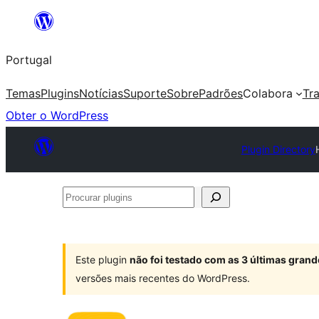
Saltar
para
Portugal
o
conteúdo
Temas
Plugins
Notícias
Suporte
Sobre
Padrões
Colabora
Tr
Obter o WordPress
Plugin Directory
Procurar
plugins
Este plugin
não foi testado com as 3 últimas gra
versões mais recentes do WordPress.