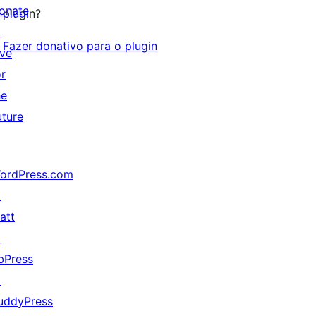
onate
plugin?
↗
Fazer donativo para o plugin
ive
or
he
uture
ordPress.com
↗
att
↗
bPress
↗
uddyPress