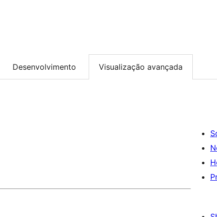
Desenvolvimento
Visualização avançada
S
N
H
P
S