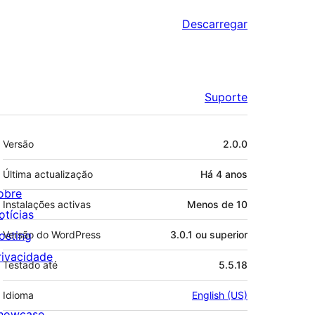
Descarregar
Suporte
Metadados
Versão
2.0.0
Última actualização
Há
4 anos
obre
Instalações activas
Menos de 10
otícias
osting
Versão do WordPress
3.0.1 ou superior
rivacidade
Testado até
5.5.18
Idioma
English (US)
howcase