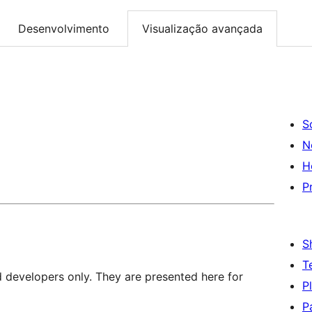
Desenvolvimento
Visualização avançada
S
N
H
P
S
T
d developers only. They are presented here for
P
P