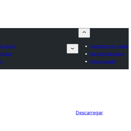
m plugin
Submeter um plugin
oritos
Os meus favoritos
ão
Iniciar sessão
Descarregar