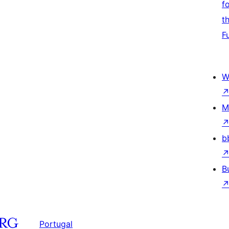
f
t
F
W
M
b
B
Portugal