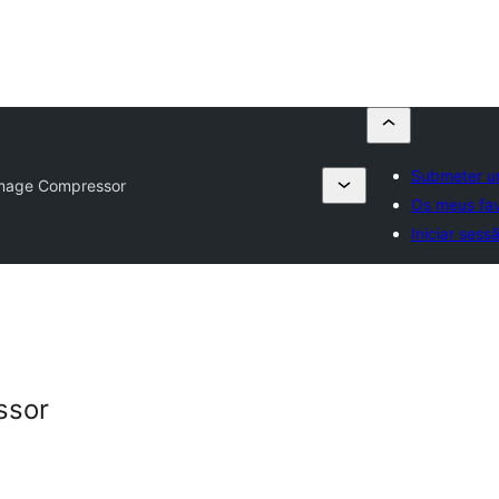
Submeter u
Image Compressor
Os meus fav
Iniciar sess
ssor