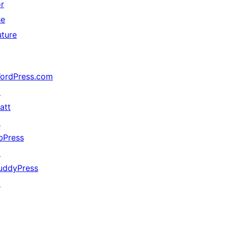
or
he
uture
ordPress.com
↗
att
↗
bPress
↗
uddyPress
↗