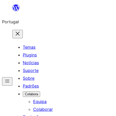
Saltar
para
Portugal
o
conteúdo
Temas
Plugins
Notícias
Suporte
Sobre
Padrões
Colabora
Equipa
Colaborar