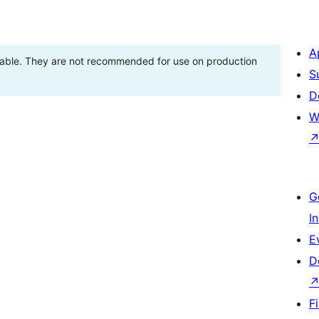
A
stable. They are not recommended for use on production
S
D
W
G
I
E
D
F