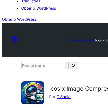
Traduções
Obter o WordPress
Obter o WordPress
Plugin Directory
Icosix 
Procurar
plugins
Icosix Image Compre
Por
T Social