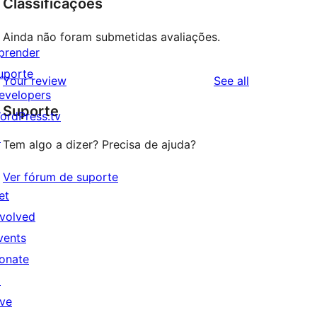
Classificações
Ainda não foram submetidas avaliações.
prender
uporte
reviews
Your review
See all
evelopers
Suporte
ordPress.tv
↗
Tem algo a dizer? Precisa de ajuda?
Ver fórum de suporte
et
nvolved
vents
onate
↗
ive