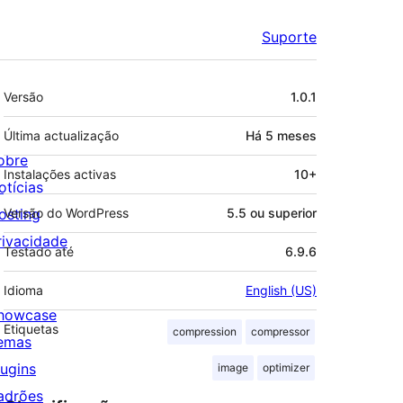
Suporte
Metadados
Versão
1.0.1
Última actualização
Há
5 meses
obre
Instalações activas
10+
otícias
osting
Versão do WordPress
5.5 ou superior
rivacidade
Testado até
6.9.6
Idioma
English (US)
howcase
Etiquetas
compression
compressor
emas
lugins
image
optimizer
adrões