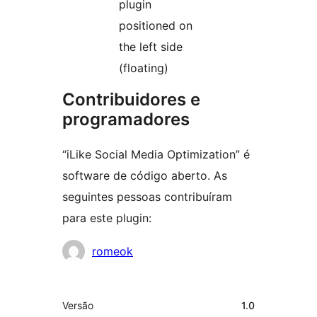
plugin
positioned on
the left side
(floating)
Contribuidores e
programadores
“iLike Social Media Optimization” é
software de código aberto. As
seguintes pessoas contribuíram
para este plugin:
Contribuidores
romeok
Metadados
Versão
1.0