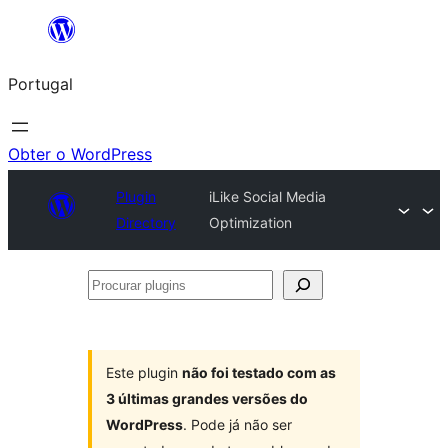
Saltar
para
Portugal
o
conteúdo
Obter o WordPress
Plugin
iLike Social Media
Directory
Optimization
Procurar
plugins
Este plugin
não foi testado com as
3 últimas grandes versões do
WordPress
. Pode já não ser