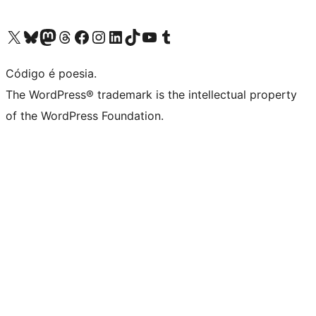
Visite a nossa conta X (antigo Twitter)
Visit our Bluesky account
Visit our Mastodon account
Visit our Threads account
Visite a nossa página do Facebook
Visite a nossa conta no Instagram
Visite a nossa conta no LinkedIn
Visit our TikTok account
Visit our YouTube channel
Visit our Tumblr account
Código é poesia.
The WordPress® trademark is the intellectual property
of the WordPress Foundation.