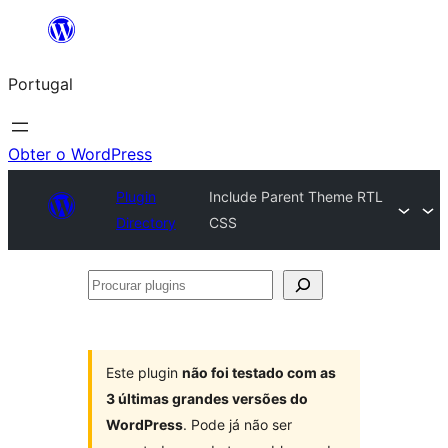
Saltar
para
Portugal
o
conteúdo
Obter o WordPress
Plugin
Include Parent Theme RTL
Directory
CSS
Procurar
plugins
Este plugin
não foi testado com as
3 últimas grandes versões do
WordPress
. Pode já não ser