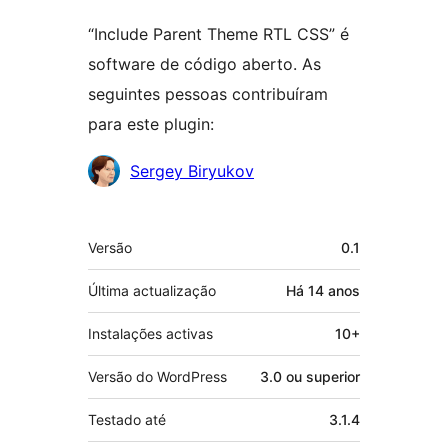
“Include Parent Theme RTL CSS” é
software de código aberto. As
seguintes pessoas contribuíram
para este plugin:
Contribuidores
Sergey Biryukov
Metadados
Versão
0.1
Última actualização
Há
14 anos
Instalações activas
10+
Versão do WordPress
3.0 ou superior
Testado até
3.1.4