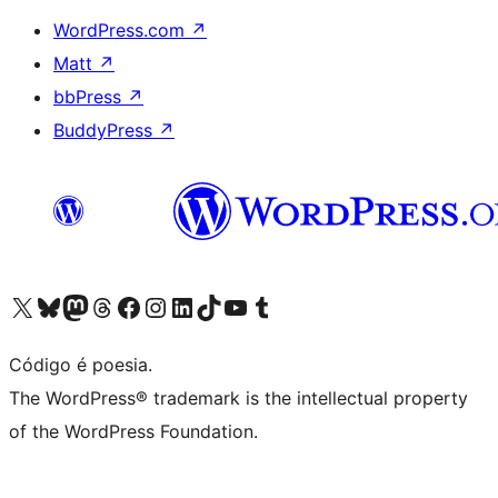
WordPress.com
↗
Matt
↗
bbPress
↗
BuddyPress
↗
Visite a nossa conta X (antigo Twitter)
Visit our Bluesky account
Visit our Mastodon account
Visit our Threads account
Visite a nossa página do Facebook
Visite a nossa conta no Instagram
Visite a nossa conta no LinkedIn
Visit our TikTok account
Visit our YouTube channel
Visit our Tumblr account
Código é poesia.
The WordPress® trademark is the intellectual property
of the WordPress Foundation.