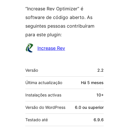
“Increase Rev Optimizer” é
software de código aberto. As
seguintes pessoas contribuíram
para este plugin:
Contribuidores
Increase Rev
Metadados
Versão
2.2
Última actualização
Há
5 meses
Instalações activas
10+
Versão do WordPress
6.0 ou superior
Testado até
6.9.6