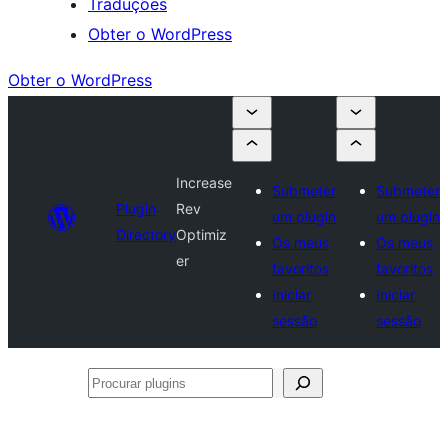
Traduções
Obter o WordPress
Obter o WordPress
Increase
Submeter
Submeter
Plugin
Rev
um plugin
um plugin
Directory
Optimiz
Os meus
Os meus
er
favoritos
favoritos
Iniciar
Iniciar
sessão
sessão
Procurar
plugins