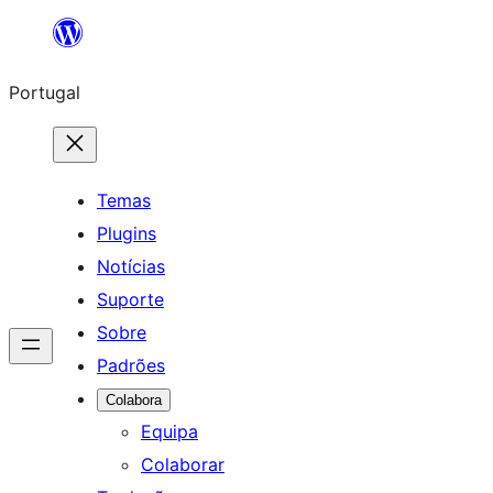
Saltar
para
Portugal
o
conteúdo
Temas
Plugins
Notícias
Suporte
Sobre
Padrões
Colabora
Equipa
Colaborar