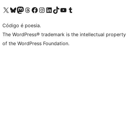
Visite a nossa conta X (antigo Twitter)
Visit our Bluesky account
Visit our Mastodon account
Visit our Threads account
Visite a nossa página do Facebook
Visite a nossa conta no Instagram
Visite a nossa conta no LinkedIn
Visit our TikTok account
Visit our YouTube channel
Visit our Tumblr account
Código é poesia.
The WordPress® trademark is the intellectual property
of the WordPress Foundation.