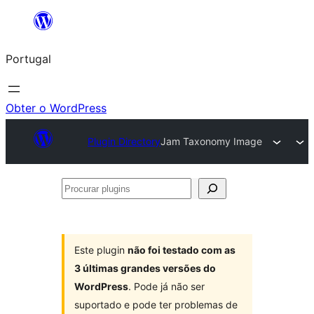
Saltar
para
Portugal
o
conteúdo
Obter o WordPress
Plugin Directory
Jam Taxonomy Image
Procurar
plugins
Este plugin
não foi testado com as
3 últimas grandes versões do
WordPress
. Pode já não ser
suportado e pode ter problemas de