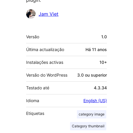
Contribuidores
Jam Viet
Metadados
Versão
1.0
Última actualização
Há
11 anos
Instalações activas
10+
Versão do WordPress
3.0 ou superior
Testado até
4.3.34
Idioma
English (US)
Etiquetas
category image
Category thumbnail