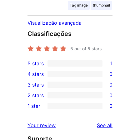
Tag image
thumbnail
Visualização avançada
Classificações
5
out of 5 stars.
5 stars
1
1
4 stars
0
5-
0
3 stars
0
star
4-
0
2 stars
0
review
star
3-
0
1 star
0
reviews
star
2-
0
reviews
star
1-
reviews
Your review
See all
reviews
star
Suporte
reviews