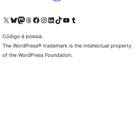
Visite a nossa conta X (antigo Twitter)
Visit our Bluesky account
Visit our Mastodon account
Visit our Threads account
Visite a nossa página do Facebook
Visite a nossa conta no Instagram
Visite a nossa conta no LinkedIn
Visit our TikTok account
Visit our YouTube channel
Visit our Tumblr account
Código é poesia.
The WordPress® trademark is the intellectual property
of the WordPress Foundation.