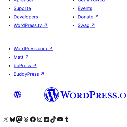
Suporte
Events
Developers
Donate
↗
WordPress.tv
↗
Swag
↗
WordPress.com
↗
Matt
↗
bbPress
↗
BuddyPress
↗
Visite a nossa conta X (antigo Twitter)
Visit our Bluesky account
Visit our Mastodon account
Visit our Threads account
Visite a nossa página do Facebook
Visite a nossa conta no Instagram
Visite a nossa conta no LinkedIn
Visit our TikTok account
Visit our YouTube channel
Visit our Tumblr account