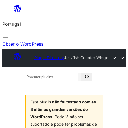
Saltar
para
Portugal
o
conteúdo
Obter o WordPress
Plugin Directory
Jellyfish Counter Widget
Procurar
plugins
Este plugin
não foi testado com as
3 últimas grandes versões do
WordPress
. Pode já não ser
suportado e pode ter problemas de