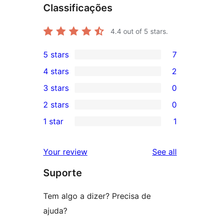
Classificações
4.4
out of 5 stars.
5 stars
7
7
4 stars
2
5-
2
3 stars
0
star
4-
0
2 stars
0
reviews
star
3-
0
1 star
1
reviews
star
2-
1
reviews
star
1-
reviews
Your review
See all
reviews
star
Suporte
review
Tem algo a dizer? Precisa de
ajuda?