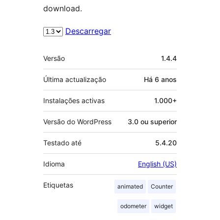
download.
Descarregar
Metadados
Versão
1.4.4
Última actualização
Há
6 anos
Instalações activas
1.000+
Versão do WordPress
3.0 ou superior
Testado até
5.4.20
Idioma
English (US)
Etiquetas
animated
Counter
odometer
widget