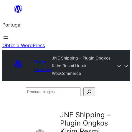
Saltar
para
Portugal
o
conteúdo
Obter o WordPress
JNE Shipping – Plugin Ongkos
Plugin
Kirim Resmi Untuk
Directory
WooCommerce
Procurar
plugins
JNE Shipping –
Plugin Ongkos
Kirim Resmi