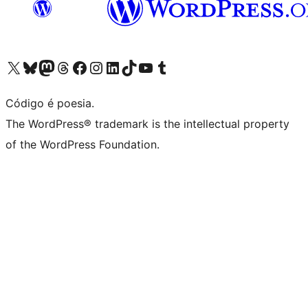
Visite a nossa conta X (antigo Twitter)
Visit our Bluesky account
Visit our Mastodon account
Visit our Threads account
Visite a nossa página do Facebook
Visite a nossa conta no Instagram
Visite a nossa conta no LinkedIn
Visit our TikTok account
Visit our YouTube channel
Visit our Tumblr account
Código é poesia.
The WordPress® trademark is the intellectual property
of the WordPress Foundation.