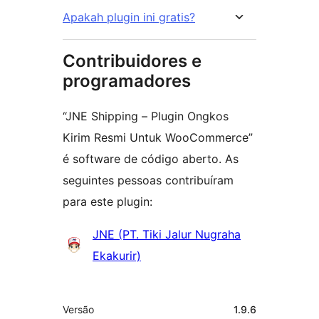
Apakah plugin ini gratis?
Contribuidores e
programadores
“JNE Shipping – Plugin Ongkos
Kirim Resmi Untuk WooCommerce”
é software de código aberto. As
seguintes pessoas contribuíram
para este plugin:
Contribuidores
JNE (PT. Tiki Jalur Nugraha
Ekakurir)
Metadados
Versão
1.9.6