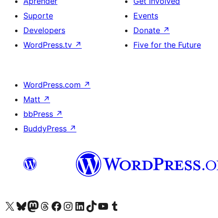
Aprender
Get Involved
Suporte
Events
Developers
Donate
↗
WordPress.tv
↗
Five for the Future
WordPress.com
↗
Matt
↗
bbPress
↗
BuddyPress
↗
Visite a nossa conta X (antigo Twitter)
Visit our Bluesky account
Visit our Mastodon account
Visit our Threads account
Visite a nossa página do Facebook
Visite a nossa conta no Instagram
Visite a nossa conta no LinkedIn
Visit our TikTok account
Visit our YouTube channel
Visit our Tumblr account