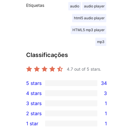
Etiquetas
audio
audio player
html5 audio player
HTML5 mp3 player
mp3
Classificações
4.7
out of 5 stars.
5 stars
34
34
4 stars
3
5-
3
3 stars
1
star
4-
1
2 stars
1
reviews
star
3-
1
1 star
1
reviews
star
2-
1