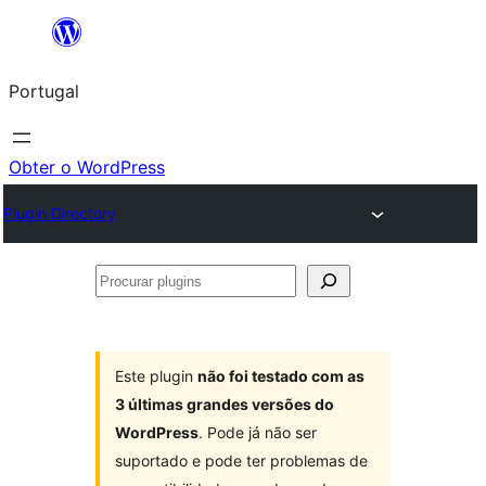
Saltar
para
Portugal
o
conteúdo
Obter o WordPress
Plugin Directory
Procurar
plugins
Este plugin
não foi testado com as
3 últimas grandes versões do
WordPress
. Pode já não ser
suportado e pode ter problemas de