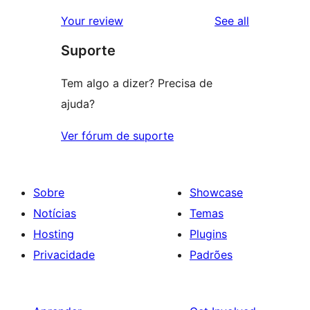
review
star
1-
reviews
Your review
See all
review
star
Suporte
review
Tem algo a dizer? Precisa de
ajuda?
Ver fórum de suporte
Sobre
Showcase
Notícias
Temas
Hosting
Plugins
Privacidade
Padrões