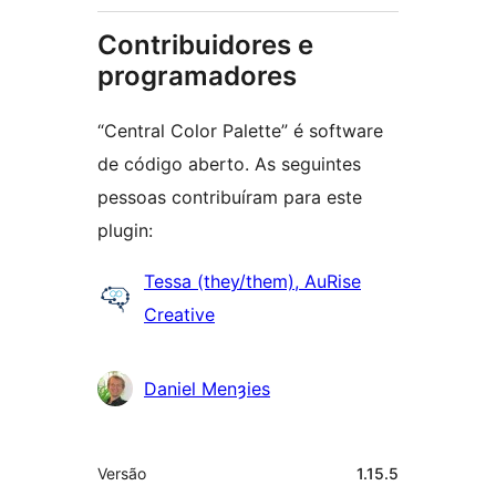
Contribuidores e
programadores
“Central Color Palette” é software
de código aberto. As seguintes
pessoas contribuíram para este
plugin:
Contribuidores
Tessa (they/them), AuRise
Creative
Daniel Menȝies
Metadados
Versão
1.15.5