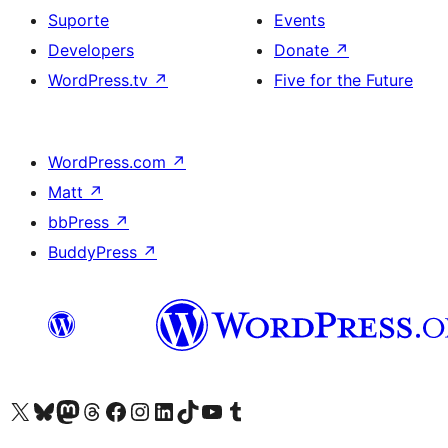
Suporte
Events
Developers
Donate
↗
WordPress.tv
↗
Five for the Future
WordPress.com
↗
Matt
↗
bbPress
↗
BuddyPress
↗
Visite a nossa conta X (antigo Twitter)
Visit our Bluesky account
Visit our Mastodon account
Visit our Threads account
Visite a nossa página do Facebook
Visite a nossa conta no Instagram
Visite a nossa conta no LinkedIn
Visit our TikTok account
Visit our YouTube channel
Visit our Tumblr account