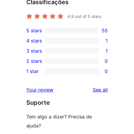
Classificações
4.9
out of 5 stars.
5 stars
55
55
4 stars
1
5-
1
3 stars
1
star
4-
1
2 stars
0
reviews
star
3-
0
1 star
0
review
star
2-
0
review
star
1-
reviews
Your review
See all
reviews
star
Suporte
reviews
Tem algo a dizer? Precisa de
ajuda?