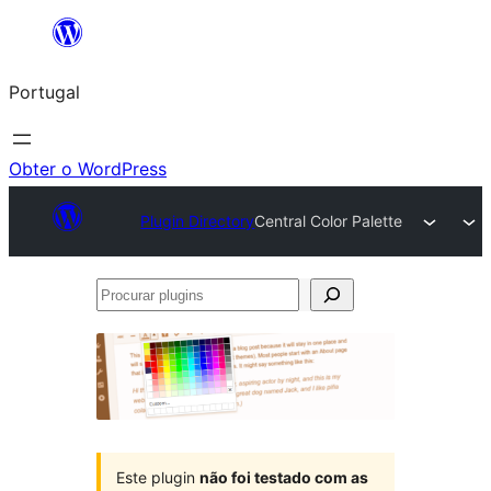
Saltar
para
Portugal
o
conteúdo
Obter o WordPress
Plugin Directory
Central Color Palette
Procurar
plugins
Este plugin
não foi testado com as