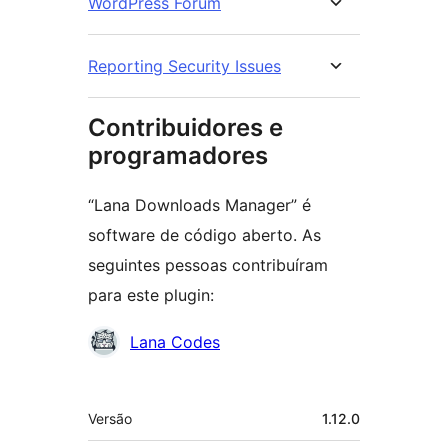
WordPress Forum
Reporting Security Issues
Contribuidores e
programadores
“Lana Downloads Manager” é
software de código aberto. As
seguintes pessoas contribuíram
para este plugin:
Contribuidores
Lana Codes
Metadados
Versão
1.12.0