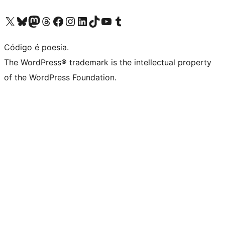
Visite a nossa conta X (antigo Twitter)
Visit our Bluesky account
Visit our Mastodon account
Visit our Threads account
Visite a nossa página do Facebook
Visite a nossa conta no Instagram
Visite a nossa conta no LinkedIn
Visit our TikTok account
Visit our YouTube channel
Visit our Tumblr account
Código é poesia.
The WordPress® trademark is the intellectual property
of the WordPress Foundation.