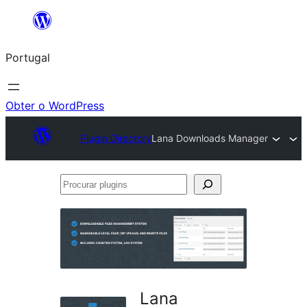
Saltar
para
Portugal
o
conteúdo
Obter o WordPress
Plugin Directory
Lana Downloads Manager
Procurar
plugins
Lana