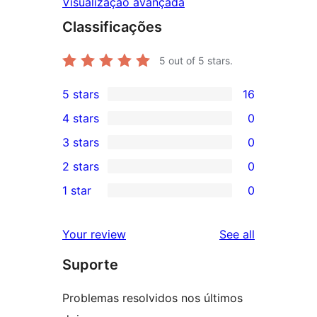
Visualização avançada
Classificações
5
out of 5 stars.
5 stars
16
16
4 stars
0
5-
0
3 stars
0
star
4-
0
2 stars
0
reviews
star
3-
0
1 star
0
reviews
star
2-
0
reviews
star
1-
reviews
Your review
See all
reviews
star
Suporte
reviews
Problemas resolvidos nos últimos