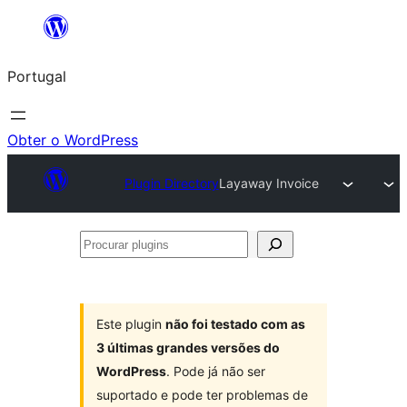
Saltar
para
Portugal
o
conteúdo
Obter o WordPress
Plugin Directory
Layaway Invoice
Procurar
plugins
Este plugin
não foi testado com as
3 últimas grandes versões do
WordPress
. Pode já não ser
suportado e pode ter problemas de