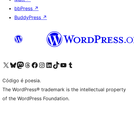
bbPress
↗
BuddyPress
↗
Visite a nossa conta X (antigo Twitter)
Visit our Bluesky account
Visit our Mastodon account
Visit our Threads account
Visite a nossa página do Facebook
Visite a nossa conta no Instagram
Visite a nossa conta no LinkedIn
Visit our TikTok account
Visit our YouTube channel
Visit our Tumblr account
Código é poesia.
The WordPress® trademark is the intellectual property
of the WordPress Foundation.