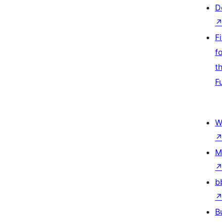
D
F
f
t
F
W
M
b
B