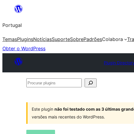
Saltar
para
Portugal
o
conteúdo
Temas
Plugins
Notícias
Suporte
Sobre
Padrões
Colabora
Tr
Obter o WordPress
Plugin Director
Procurar
plugins
Este plugin
não foi testado com as 3 últimas gra
versões mais recentes do WordPress.