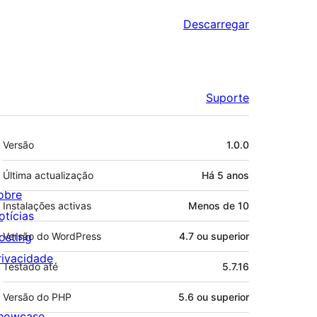
Descarregar
Suporte
Metadados
Versão
1.0.0
Última actualização
Há
5 anos
obre
Instalações activas
Menos de 10
otícias
osting
Versão do WordPress
4.7 ou superior
rivacidade
Testado até
5.7.16
Versão do PHP
5.6 ou superior
howcase