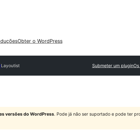
aduções
Obter o WordPress
y
Layoutist
Submeter um plugin
Os 
ndes versões do WordPress
. Pode já não ser suportado e pode ter 