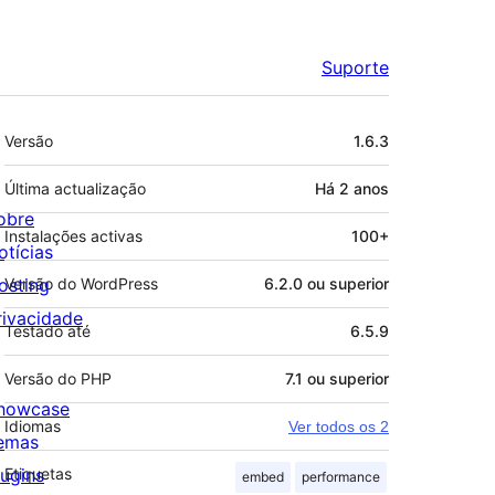
Suporte
Metadados
Versão
1.6.3
Última actualização
Há
2 anos
obre
Instalações activas
100+
otícias
osting
Versão do WordPress
6.2.0 ou superior
rivacidade
Testado até
6.5.9
Versão do PHP
7.1 ou superior
howcase
Idiomas
Ver todos os 2
emas
lugins
Etiquetas
embed
performance