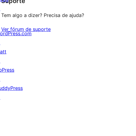
Suporte
reviews
↗
Tem algo a dizer? Precisa de ajuda?
Ver fórum de suporte
ordPress.com
↗
att
↗
bPress
↗
uddyPress
↗