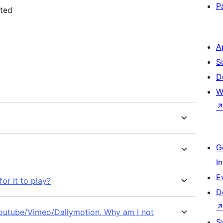
P
rted
A
S
D
W
G
I
E
or it to play?
D
Youtube/Vimeo/Dailymotion. Why am I not
S