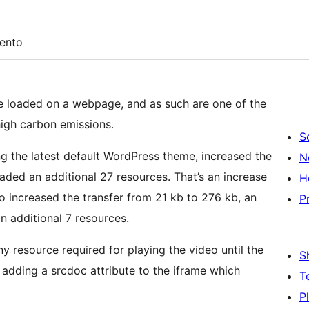
ento
be loaded on a webpage, and as such are one of the
high carbon emissions.
S
g the latest default WordPress theme, increased the
N
aded an additional 27 resources. That’s an increase
H
o increased the transfer from 21 kb to 276 kb, an
P
n additional 7 resources.
 resource required for playing the video until the
S
y adding a srcdoc attribute to the iframe which
T
P