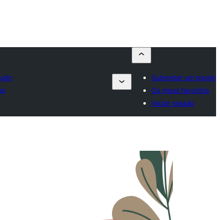
ugin
Submeter um plugin
os
Os meus favoritos
Iniciar sessão