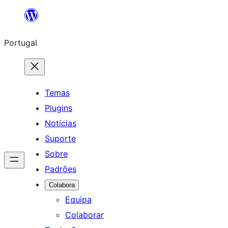
Saltar
para
Portugal
o
conteúdo
Temas
Plugins
Notícias
Suporte
Sobre
Padrões
Colabora
Equipa
Colaborar