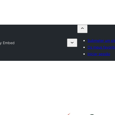
Submeter um pl
y Embed
Os meus favorit
Iniciar sessão