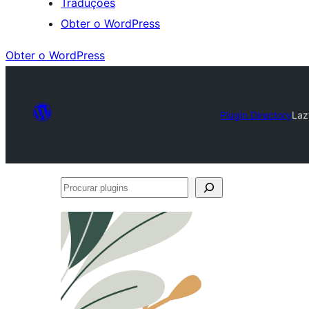
Traduções
Obter o WordPress
Obter o WordPress
Plugin Directory
Laz
Procurar
plugins