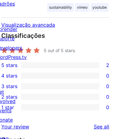
adrões
sustainability
vimeo
youtube
Visualização avançada
prender
Classificações
uporte
evelopers
5
out of 5 stars.
ordPress.tv
5 stars
2
↗
2
4 stars
0
5-
0
3 stars
0
star
4-
0
et
2 stars
0
reviews
star
3-
0
nvolved
1 star
0
reviews
star
2-
vents
0
reviews
star
onate
1-
reviews
Your review
See all
reviews
↗
star
wag