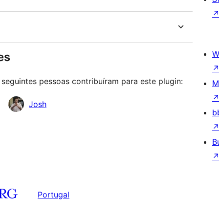
W
es
seguintes pessoas contribuíram para este plugin:
M
Josh
b
B
Portugal