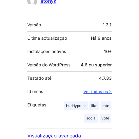
Contribuidores
atonyk
Metadados
Versão
1.3.1
Última actualização
Há
9 anos
Instalações activas
10+
Versão do WordPress
4.6 ou superior
Testado até
4.7.33
Idiomas
Ver todos os 2
Etiquetas
buddypress
like
rate
social
vote
Visualização avançada