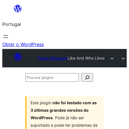
Saltar
para
Portugal
o
conteúdo
Obter o WordPress
Plugin Directory
Like And Who Likes
Procurar
plugins
Este plugin
não foi testado com as
3 últimas grandes versões do
WordPress
. Pode já não ser
suportado e pode ter problemas de