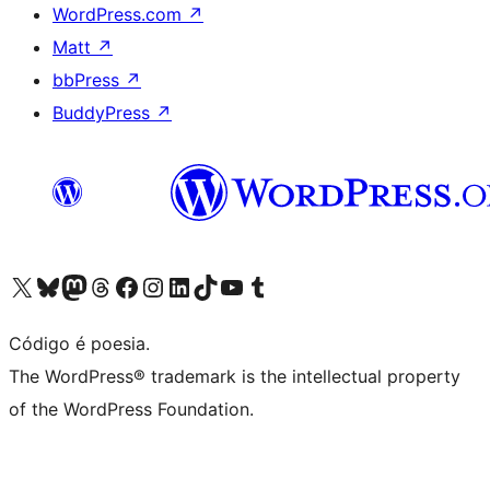
WordPress.com
↗
Matt
↗
bbPress
↗
BuddyPress
↗
Visite a nossa conta X (antigo Twitter)
Visit our Bluesky account
Visit our Mastodon account
Visit our Threads account
Visite a nossa página do Facebook
Visite a nossa conta no Instagram
Visite a nossa conta no LinkedIn
Visit our TikTok account
Visit our YouTube channel
Visit our Tumblr account
Código é poesia.
The WordPress® trademark is the intellectual property
of the WordPress Foundation.