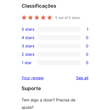
Classificações
5
out of 5 stars.
5 stars
1
1
4 stars
0
5-
0
3 stars
0
star
4-
0
2 stars
0
review
star
3-
0
1 star
0
reviews
star
2-
0
reviews
star
1-
reviews
Your review
See all
reviews
star
Suporte
reviews
Tem algo a dizer? Precisa de
ajuda?