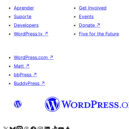
Aprender
Get Involved
Suporte
Events
Developers
Donate
↗
WordPress.tv
↗
Five for the Future
WordPress.com
↗
Matt
↗
bbPress
↗
BuddyPress
↗
Visite a nossa conta X (antigo Twitter)
Visit our Bluesky account
Visit our Mastodon account
Visit our Threads account
Visite a nossa página do Facebook
Visite a nossa conta no Instagram
Visite a nossa conta no LinkedIn
Visit our TikTok account
Visit our YouTube channel
Visit our Tumblr account