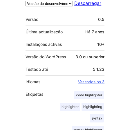
Descarregar
Metadados
Versão
0.5
Última actualização
Há
7 anos
Instalações activas
10+
Versão do WordPress
3.0 ou superior
Testado até
5.1.23
Idiomas
Ver todos os 3
Etiquetas
code highlighter
highlighter
highlighting
syntax
syntax highlighter