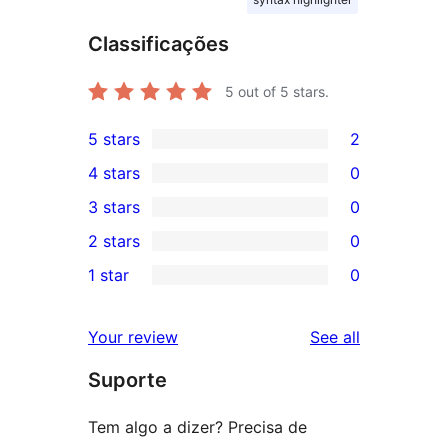
Classificações
5
out of 5 stars.
5 stars
2
2
4 stars
0
5-
0
3 stars
0
star
4-
0
2 stars
0
reviews
star
3-
0
1 star
0
reviews
star
2-
0
reviews
star
1-
reviews
Your review
See all
reviews
star
Suporte
reviews
Tem algo a dizer? Precisa de