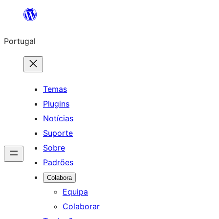
Saltar
para
Portugal
o
conteúdo
Temas
Plugins
Notícias
Suporte
Sobre
Padrões
Colabora
Equipa
Colaborar