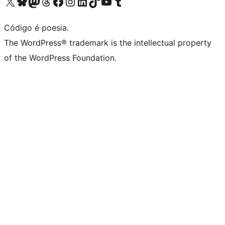
Visite a nossa conta X (antigo Twitter)
Visit our Bluesky account
Visit our Mastodon account
Visit our Threads account
Visite a nossa página do Facebook
Visite a nossa conta no Instagram
Visite a nossa conta no LinkedIn
Visit our TikTok account
Visit our YouTube channel
Visit our Tumblr account
Código é poesia.
The WordPress® trademark is the intellectual property
of the WordPress Foundation.