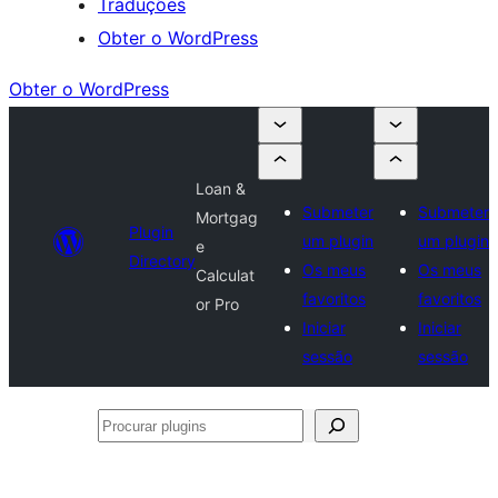
Traduções
Obter o WordPress
Obter o WordPress
Loan &
Submeter
Submeter
Mortgag
Plugin
um plugin
um plugin
e
Directory
Os meus
Os meus
Calculat
favoritos
favoritos
or Pro
Iniciar
Iniciar
sessão
sessão
Procurar
plugins