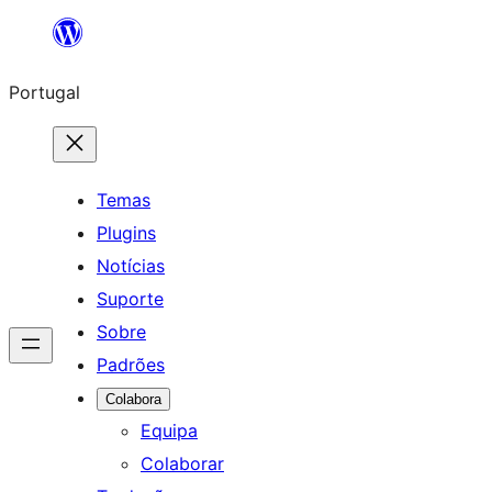
Saltar
para
Portugal
o
conteúdo
Temas
Plugins
Notícias
Suporte
Sobre
Padrões
Colabora
Equipa
Colaborar