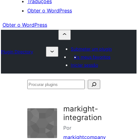
Traduções
Obter o WordPress
Obter o WordPress
Submeter um plugin
Plugin Directory
Os meus favoritos
Iniciar sessão
Procurar
plugins
markight-
integration
Por
markightcompany