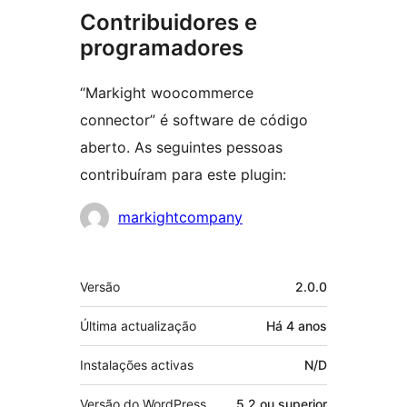
Contribuidores e
programadores
“Markight woocommerce
connector” é software de código
aberto. As seguintes pessoas
contribuíram para este plugin:
Contribuidores
markightcompany
Metadados
Versão
2.0.0
Última actualização
Há
4 anos
Instalações activas
N/D
Versão do WordPress
5.2 ou superior