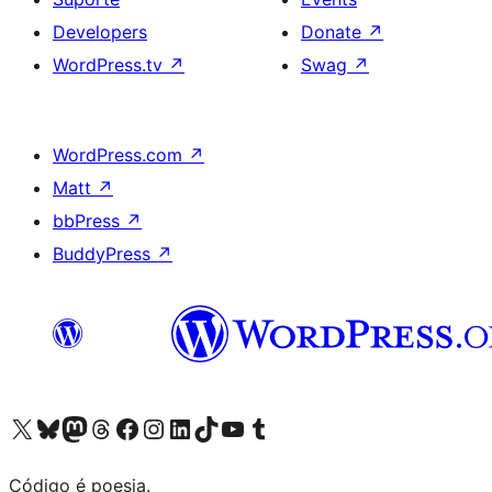
Developers
Donate
↗
WordPress.tv
↗
Swag
↗
WordPress.com
↗
Matt
↗
bbPress
↗
BuddyPress
↗
Visite a nossa conta X (antigo Twitter)
Visit our Bluesky account
Visit our Mastodon account
Visit our Threads account
Visite a nossa página do Facebook
Visite a nossa conta no Instagram
Visite a nossa conta no LinkedIn
Visit our TikTok account
Visit our YouTube channel
Visit our Tumblr account
Código é poesia.