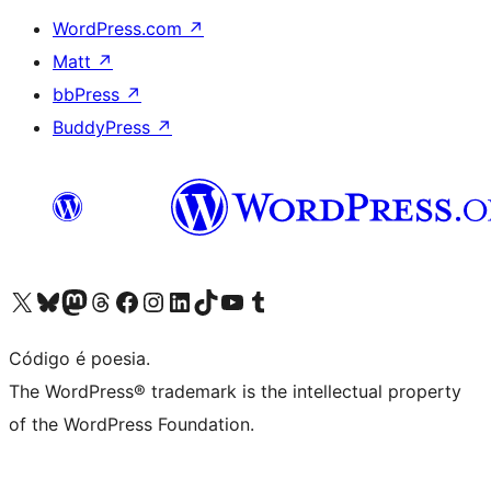
WordPress.com
↗
Matt
↗
bbPress
↗
BuddyPress
↗
Visite a nossa conta X (antigo Twitter)
Visit our Bluesky account
Visit our Mastodon account
Visit our Threads account
Visite a nossa página do Facebook
Visite a nossa conta no Instagram
Visite a nossa conta no LinkedIn
Visit our TikTok account
Visit our YouTube channel
Visit our Tumblr account
Código é poesia.
The WordPress® trademark is the intellectual property
of the WordPress Foundation.