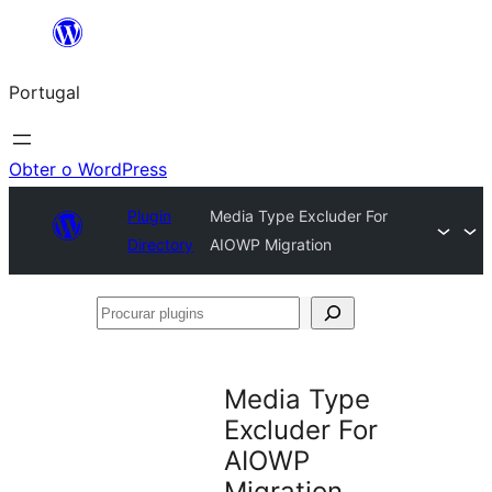
Saltar
para
Portugal
o
conteúdo
Obter o WordPress
Plugin
Media Type Excluder For
Directory
AIOWP Migration
Procurar
plugins
Media Type
Excluder For
AIOWP
Migration