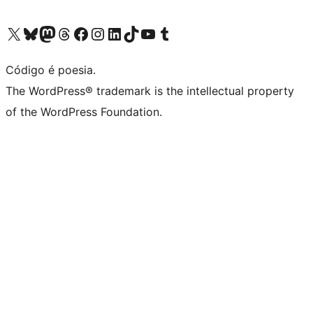
Visite a nossa conta X (antigo Twitter)
Visit our Bluesky account
Visit our Mastodon account
Visit our Threads account
Visite a nossa página do Facebook
Visite a nossa conta no Instagram
Visite a nossa conta no LinkedIn
Visit our TikTok account
Visit our YouTube channel
Visit our Tumblr account
Código é poesia.
The WordPress® trademark is the intellectual property
of the WordPress Foundation.