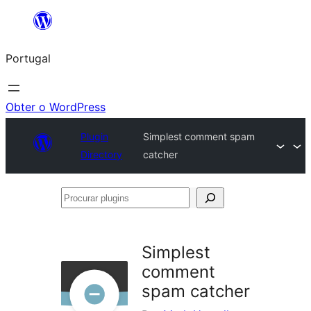
Saltar
para
Portugal
o
conteúdo
Obter o WordPress
Plugin
Simplest comment spam
Directory
catcher
Procurar
plugins
Simplest
comment
spam catcher