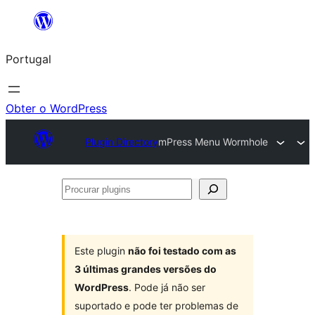
Saltar
para
Portugal
o
conteúdo
Obter o WordPress
Plugin Directory
mPress Menu Wormhole
Procurar
plugins
Este plugin
não foi testado com as
3 últimas grandes versões do
WordPress
. Pode já não ser
suportado e pode ter problemas de