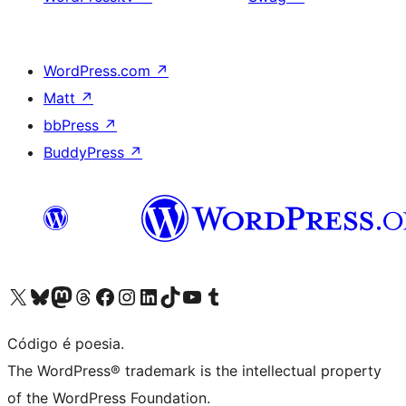
WordPress.com
↗
Matt
↗
bbPress
↗
BuddyPress
↗
Visite a nossa conta X (antigo Twitter)
Visit our Bluesky account
Visit our Mastodon account
Visit our Threads account
Visite a nossa página do Facebook
Visite a nossa conta no Instagram
Visite a nossa conta no LinkedIn
Visit our TikTok account
Visit our YouTube channel
Visit our Tumblr account
Código é poesia.
The WordPress® trademark is the intellectual property
of the WordPress Foundation.