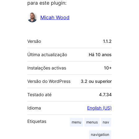
para este plugin:
Contribuidores
Micah Wood
Metadados
Versão
1.1.2
Última actualização
Há
10 anos
Instalações activas
10+
Versão do WordPress
3.2 ou superior
Testado até
4.7.34
Idioma
English (US)
Etiquetas
menu
menus
nav
navigation