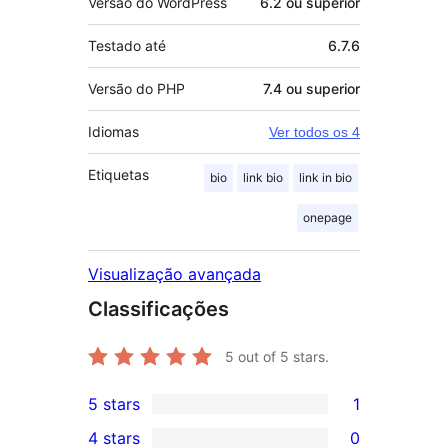
Versão do WordPress
6.2 ou superior
Testado até
6.7.6
Versão do PHP
7.4 ou superior
Idiomas
Ver todos os 4
Etiquetas
bio
link bio
link in bio
onepage
Visualização avançada
Classificações
5
out of 5 stars.
5 stars
1
1
4 stars
0
5-