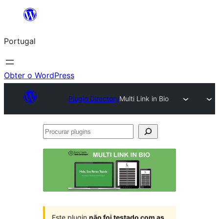
Saltar
para
Portugal
o
conteúdo
Obter o WordPress
Plugin Directory
Multi Link in Bio
Procurar
plugins
Este plugin
não foi testado com as