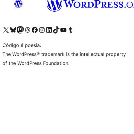
Visite a nossa conta X (antigo Twitter)
Visit our Bluesky account
Visit our Mastodon account
Visit our Threads account
Visite a nossa página do Facebook
Visite a nossa conta no Instagram
Visite a nossa conta no LinkedIn
Visit our TikTok account
Visit our YouTube channel
Visit our Tumblr account
Código é poesia.
The WordPress® trademark is the intellectual property
of the WordPress Foundation.