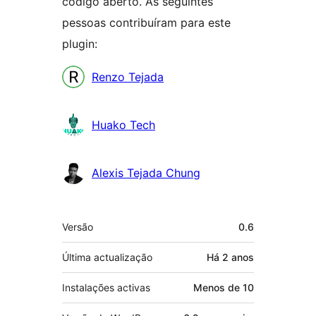
código aberto. As seguintes
pessoas contribuíram para este
plugin:
Contribuidores
Renzo Tejada
Huako Tech
Alexis Tejada Chung
Metadados
Versão
0.6
Última actualização
Há
2 anos
Instalações activas
Menos de 10