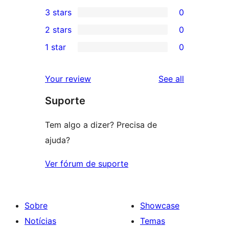
0
3 stars
0
star
4-
0
2 stars
0
review
star
3-
0
1 star
0
reviews
star
2-
0
reviews
star
1-
reviews
Your review
See all
reviews
star
Suporte
reviews
Tem algo a dizer? Precisa de
ajuda?
Ver fórum de suporte
Sobre
Showcase
Notícias
Temas