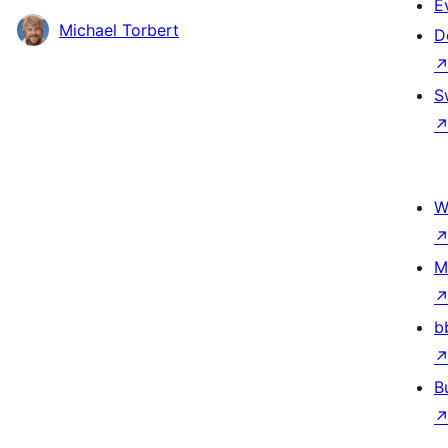
E
Michael Torbert
D
S
W
M
b
B