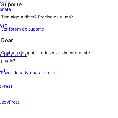
vents
Suporte
reviews
onate
Tem algo a dizer? Precisa de ajuda?
↗
wag
Ver fórum de suporte
↗
Doar
Gostaria de apoiar o desenvolvimento deste
ordPress.com
plugin?
↗
att
Fazer donativo para o plugin
↗
bPress
↗
uddyPress
↗