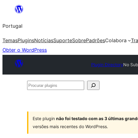
Saltar
para
Portugal
o
conteúdo
Temas
Plugins
Notícias
Suporte
Sobre
Padrões
Colabora
Tr
Obter o WordPress
Plugin Directory
No Sub
Procurar
plugins
Este plugin
não foi testado com as 3 últimas gra
versões mais recentes do WordPress.