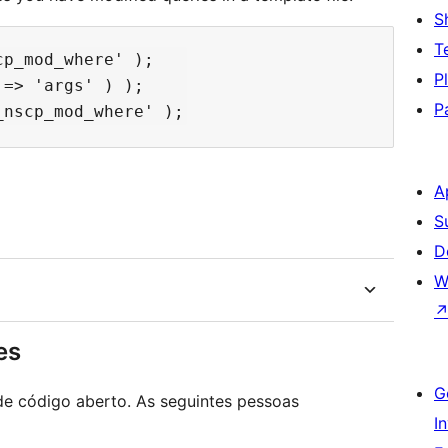
S
T
p_mod_where' );

P
=> 'args' ) );

P
A
S
D
W
es
G
de código aberto. As seguintes pessoas
I