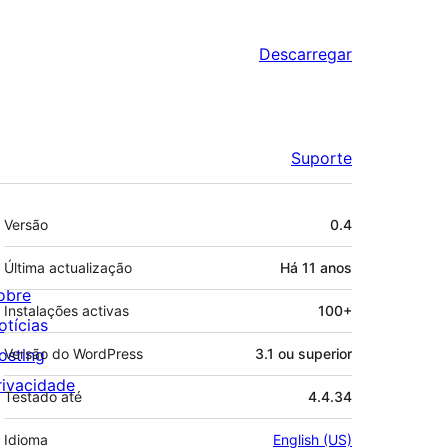
Descarregar
Suporte
Metadados
Versão
0.4
Última actualização
Há
11 anos
obre
Instalações activas
100+
otícias
osting
Versão do WordPress
3.1 ou superior
rivacidade
Testado até
4.4.34
Idioma
English (US)