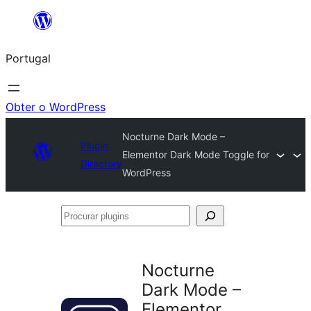
Saltar
para
Portugal
o
conteúdo
Obter o WordPress
Nocturne Dark Mode –
Plugin
Elementor Dark Mode Toggle for
Directory
WordPress
Procurar
plugins
Nocturne
Dark Mode –
Elementor