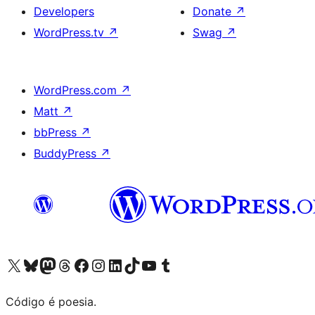
Developers
Donate
↗
WordPress.tv
↗
Swag
↗
WordPress.com
↗
Matt
↗
bbPress
↗
BuddyPress
↗
Visite a nossa conta X (antigo Twitter)
Visit our Bluesky account
Visit our Mastodon account
Visit our Threads account
Visite a nossa página do Facebook
Visite a nossa conta no Instagram
Visite a nossa conta no LinkedIn
Visit our TikTok account
Visit our YouTube channel
Visit our Tumblr account
Código é poesia.