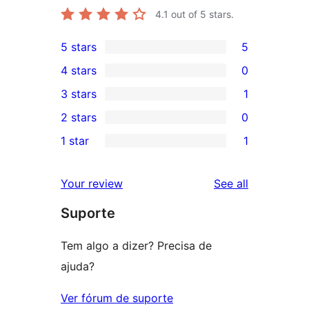
4.1
out of 5 stars.
5 stars
5
5
4 stars
0
5-
0
3 stars
1
star
4-
1
2 stars
0
reviews
star
3-
0
1 star
1
reviews
star
2-
1
review
star
1-
reviews
Your review
See all
reviews
star
Suporte
review
Tem algo a dizer? Precisa de
ajuda?
Ver fórum de suporte