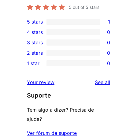
5
out of 5 stars.
5 stars
1
1
4 stars
0
5-
0
3 stars
0
star
4-
0
2 stars
0
review
star
3-
0
1 star
0
reviews
star
2-
0
reviews
star
1-
reviews
Your review
See all
reviews
star
Suporte
reviews
Tem algo a dizer? Precisa de
ajuda?
Ver fórum de suporte