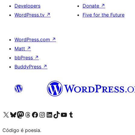
Developers
Donate
↗
WordPress.tv
↗
Five for the Future
WordPress.com
↗
Matt
↗
bbPress
↗
BuddyPress
↗
Visite a nossa conta X (antigo Twitter)
Visit our Bluesky account
Visit our Mastodon account
Visit our Threads account
Visite a nossa página do Facebook
Visite a nossa conta no Instagram
Visite a nossa conta no LinkedIn
Visit our TikTok account
Visit our YouTube channel
Visit our Tumblr account
Código é poesia.