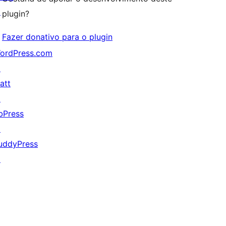
↗
plugin?
Fazer donativo para o plugin
ordPress.com
↗
att
↗
bPress
↗
uddyPress
↗