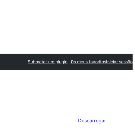
Submeter um plugin
Os meus favoritos
Iniciar sessão
Descarregar