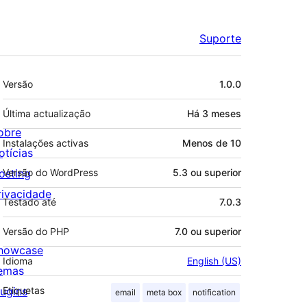
Suporte
Metadados
Versão
1.0.0
Última actualização
Há
3 meses
obre
Instalações activas
Menos de 10
otícias
osting
Versão do WordPress
5.3 ou superior
rivacidade
Testado até
7.0.3
Versão do PHP
7.0 ou superior
howcase
Idioma
English (US)
emas
lugins
Etiquetas
email
meta box
notification