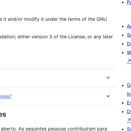
P
te it and/or modify it under the terms of the GNU
A
S
ation; either version 3 of the License, or any later
D
W
G
I
ypes?
E
D
es
 aberto. As seguintes pessoas contribuíram para
S