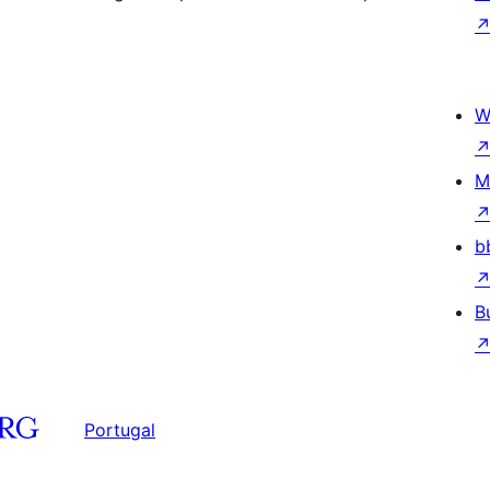
W
M
b
B
Portugal