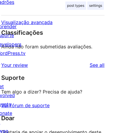
adrões
post types
settings
Visualização avançada
prender
Classificações
uporte
evelopers
Ainda não foram submetidas avaliações.
ordPress.tv
↗
reviews
Your review
See all
Suporte
et
Tem algo a dizer? Precisa de ajuda?
nvolved
vents
Ver fórum de suporte
onate
Doar
↗
wag
Gostaria de apoiar o desenvolvimento deste