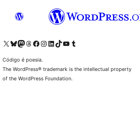
Visite a nossa conta X (antigo Twitter)
Visit our Bluesky account
Visit our Mastodon account
Visit our Threads account
Visite a nossa página do Facebook
Visite a nossa conta no Instagram
Visite a nossa conta no LinkedIn
Visit our TikTok account
Visit our YouTube channel
Visit our Tumblr account
Código é poesia.
The WordPress® trademark is the intellectual property
of the WordPress Foundation.