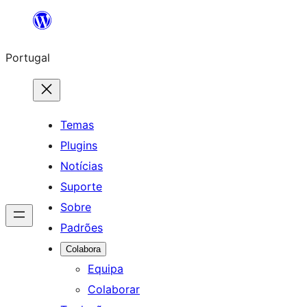
Saltar
para
Portugal
o
conteúdo
Temas
Plugins
Notícias
Suporte
Sobre
Padrões
Colabora
Equipa
Colaborar