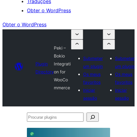
Traduções
Obter o WordPress
Obter o WordPress
Peki –
Bokio
Submeter
Submeter
Plugin
Integrati
um plugin
um plugin
Directory
on for
Os meus
Os meus
WooCo
favoritos
favoritos
mmerce
Iniciar
Iniciar
sessão
sessão
Procurar
plugins