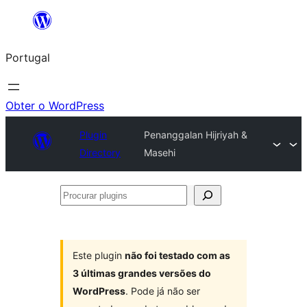
Saltar
para
Portugal
o
conteúdo
Obter o WordPress
Plugin
Penanggalan Hijriyah &
Directory
Masehi
Procurar
plugins
Este plugin
não foi testado com as
3 últimas grandes versões do
WordPress
. Pode já não ser