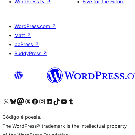
WordPress.tv
↗
Five for the Future
WordPress.com
↗
Matt
↗
bbPress
↗
BuddyPress
↗
Visite a nossa conta X (antigo Twitter)
Visit our Bluesky account
Visit our Mastodon account
Visit our Threads account
Visite a nossa página do Facebook
Visite a nossa conta no Instagram
Visite a nossa conta no LinkedIn
Visit our TikTok account
Visit our YouTube channel
Visit our Tumblr account
Código é poesia.
The WordPress® trademark is the intellectual property