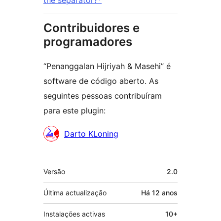
the separator?*
Contribuidores e
programadores
“Penanggalan Hijriyah & Masehi” é
software de código aberto. As
seguintes pessoas contribuíram
para este plugin:
Contribuidores
Darto KLoning
Metadados
Versão
2.0
Última actualização
Há
12 anos
Instalações activas
10+