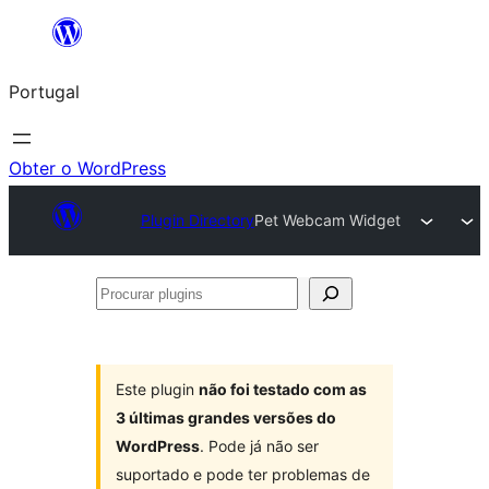
Saltar
para
Portugal
o
conteúdo
Obter o WordPress
Plugin Directory
Pet Webcam Widget
Procurar
plugins
Este plugin
não foi testado com as
3 últimas grandes versões do
WordPress
. Pode já não ser
suportado e pode ter problemas de