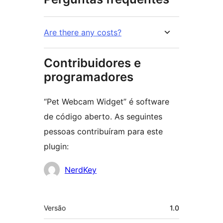
Are there any costs?
Contribuidores e
programadores
“Pet Webcam Widget” é software
de código aberto. As seguintes
pessoas contribuíram para este
plugin:
Contribuidores
NerdKey
Metadados
Versão
1.0