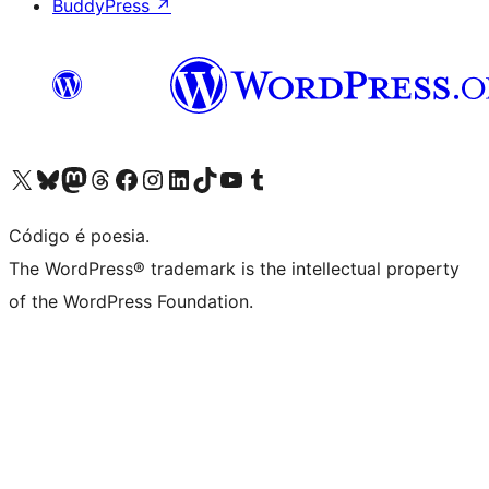
BuddyPress
↗
Visite a nossa conta X (antigo Twitter)
Visit our Bluesky account
Visit our Mastodon account
Visit our Threads account
Visite a nossa página do Facebook
Visite a nossa conta no Instagram
Visite a nossa conta no LinkedIn
Visit our TikTok account
Visit our YouTube channel
Visit our Tumblr account
Código é poesia.
The WordPress® trademark is the intellectual property
of the WordPress Foundation.