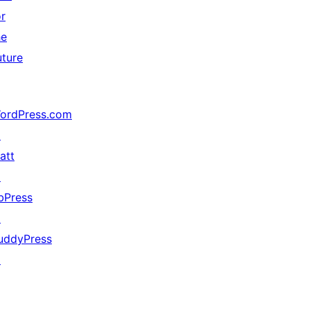
or
he
uture
ordPress.com
↗
att
↗
bPress
↗
uddyPress
↗