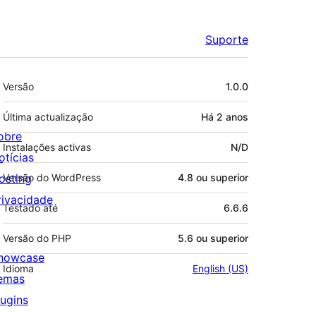
Suporte
Metadados
Versão
1.0.0
Última actualização
Há
2 anos
obre
Instalações activas
N/D
otícias
osting
Versão do WordPress
4.8 ou superior
rivacidade
Testado até
6.6.6
Versão do PHP
5.6 ou superior
howcase
Idioma
English (US)
emas
lugins