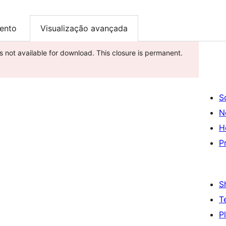
ento
Visualização avançada
is not available for download. This closure is permanent.
S
N
H
P
S
T
P