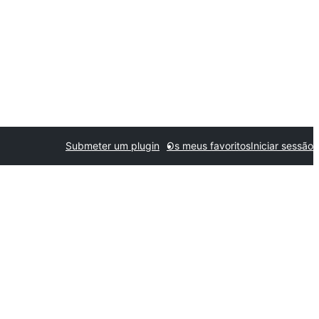
Submeter um plugin
Os meus favoritos
Iniciar sessão