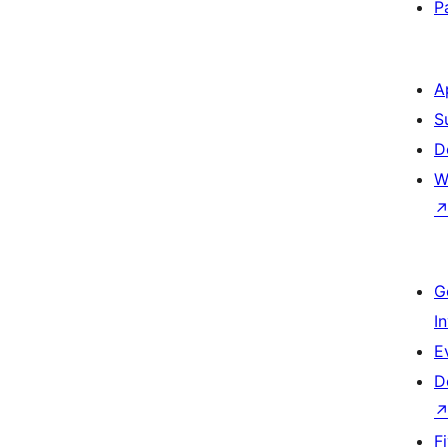
P
A
S
D
W
G
I
E
D
F