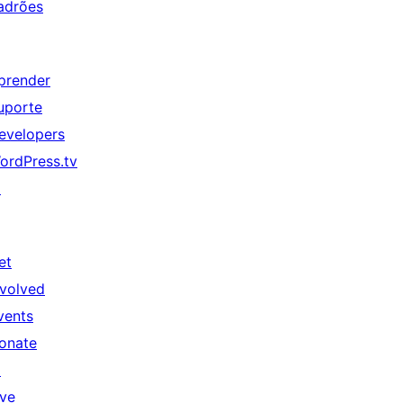
adrões
prender
uporte
evelopers
ordPress.tv
↗
et
nvolved
vents
onate
↗
ive