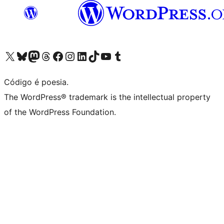
Visite a nossa conta X (antigo Twitter)
Visit our Bluesky account
Visit our Mastodon account
Visit our Threads account
Visite a nossa página do Facebook
Visite a nossa conta no Instagram
Visite a nossa conta no LinkedIn
Visit our TikTok account
Visit our YouTube channel
Visit our Tumblr account
Código é poesia.
The WordPress® trademark is the intellectual property
of the WordPress Foundation.