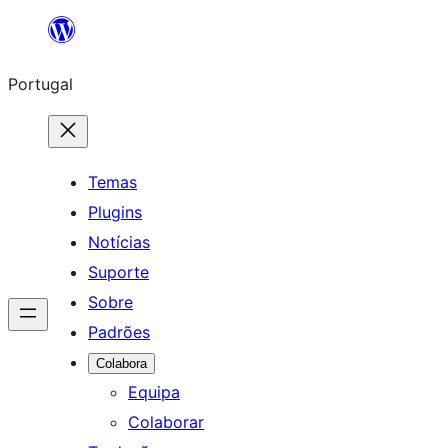
Saltar
para
Portugal
o
conteúdo
Temas
Plugins
Notícias
Suporte
Sobre
Padrões
Colabora
Equipa
Colaborar