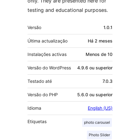
only. They are presented here for
testing and educational purposes.
Metadados
Versão
1.0.1
Última actualização
Há
2 meses
Instalações activas
Menos de 10
Versão do WordPress
4.9.6 ou superior
Testado até
7.0.3
Versão do PHP
5.6.0 ou superior
Idioma
English (US)
Etiquetas
photo carousel
Photo Slider