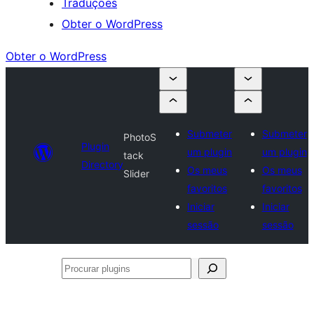
Traduções
Obter o WordPress
Obter o WordPress
Submeter
Submeter
PhotoS
Plugin
um plugin
um plugin
tack
Directory
Os meus
Os meus
Slider
favoritos
favoritos
Iniciar
Iniciar
sessão
sessão
Procurar
plugins