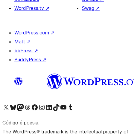
WordPress.tv
↗
Swag
↗
WordPress.com
↗
Matt
↗
bbPress
↗
BuddyPress
↗
Visite a nossa conta X (antigo Twitter)
Visit our Bluesky account
Visit our Mastodon account
Visit our Threads account
Visite a nossa página do Facebook
Visite a nossa conta no Instagram
Visite a nossa conta no LinkedIn
Visit our TikTok account
Visit our YouTube channel
Visit our Tumblr account
Código é poesia.
The WordPress® trademark is the intellectual property of