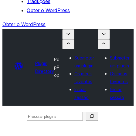
Traduções
Obter o WordPress
Obter o WordPress
Submeter
Submeter
Po
Plugin
um plugin
um plugin
pP
Directory
Os meus
Os meus
op
favoritos
favoritos
Iniciar
Iniciar
sessão
sessão
Procurar
plugins