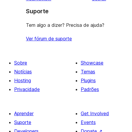
reviews
star
Suporte
reviews
Tem algo a dizer? Precisa de ajuda?
Ver fórum de suporte
Sobre
Showcase
Notícias
Temas
Hosting
Plugins
Privacidade
Padrões
Aprender
Get Involved
Suporte
Events
Developers
Donate
↗