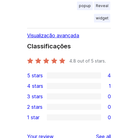
popup
Reveal
widget
Visualização avançada
Classificações
4.8
out of 5 stars.
5 stars
4
4
4 stars
1
5-
1
3 stars
0
star
4-
0
2 stars
0
reviews
star
3-
0
1 star
0
review
star
2-
0
reviews
star
1-
reviews
Your review
See all