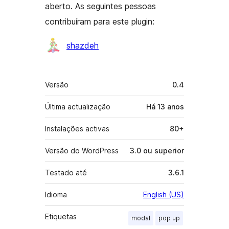
aberto. As seguintes pessoas
contribuíram para este plugin:
Contribuidores
shazdeh
Metadados
Versão
0.4
Última actualização
Há
13 anos
Instalações activas
80+
Versão do WordPress
3.0 ou superior
Testado até
3.6.1
Idioma
English (US)
Etiquetas
modal
pop up