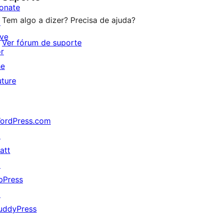
onate
Tem algo a dizer? Precisa de ajuda?
↗
ive
Ver fórum de suporte
or
he
uture
ordPress.com
↗
att
↗
bPress
↗
uddyPress