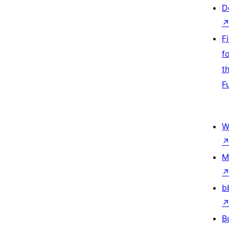
D
F
f
t
F
W
M
b
B