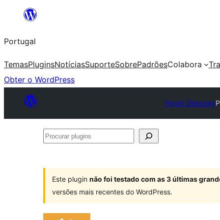
Saltar
para
Portugal
o
conteúdo
Temas
Plugins
Notícias
Suporte
Sobre
Padrões
Colabora
Tr
Obter o WordPress
Plugin Directory
P
Procurar
plugins
Este plugin
não foi testado com as 3 últimas gra
versões mais recentes do WordPress.