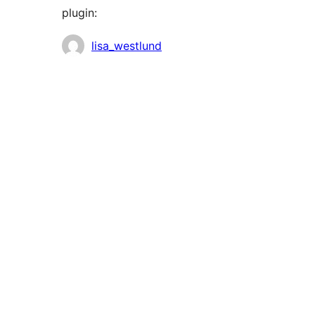
plugin:
Contribuidores
lisa_westlund