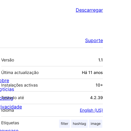
Descarregar
Suporte
Metadados
Versão
1.1
Última actualização
Há
11 anos
obre
Instalações activas
10+
otícias
osting
Testado até
4.2.39
rivacidade
Idioma
English (US)
Etiquetas
filter
hashtag
image
howcase