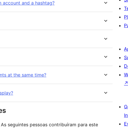
am account and a hashtag?
T
P
P
A
S
D
W
nts at the same time?
splay?
G
es
I
E
. As seguintes pessoas contribuíram para este