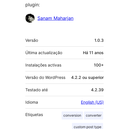
plugin:
Contribuidores
Sanam Maharjan
Metadados
Versão
1.0.3
Última actualização
Há
11 anos
Instalações activas
100+
Versão do WordPress
4.2.2 ou superior
Testado até
4.2.39
Idioma
English (US)
Etiquetas
conversion
converter
custom post type