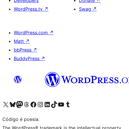
Developers
Donate
↗
WordPress.tv
↗
Swag
↗
WordPress.com
↗
Matt
↗
bbPress
↗
BuddyPress
↗
Visite a nossa conta X (antigo Twitter)
Visit our Bluesky account
Visit our Mastodon account
Visit our Threads account
Visite a nossa página do Facebook
Visite a nossa conta no Instagram
Visite a nossa conta no LinkedIn
Visit our TikTok account
Visit our YouTube channel
Visit our Tumblr account
Código é poesia.
The WordPress® trademark is the intellectual property