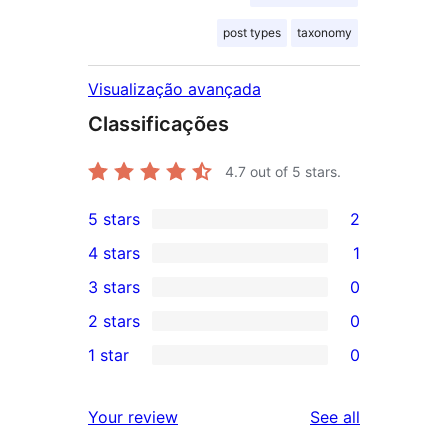
post types
taxonomy
Visualização avançada
Classificações
4.7
out of 5 stars.
5 stars
2
2
4 stars
1
5-
1
3 stars
0
star
4-
0
2 stars
0
reviews
star
3-
0
1 star
0
review
star
2-
0
reviews
star
1-
reviews
Your review
See all
reviews
star