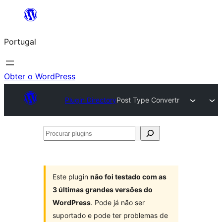
Saltar
para
Portugal
o
conteúdo
Obter o WordPress
Plugin Directory
Post Type Convertr
Procurar
plugins
Este plugin
não foi testado com as
3 últimas grandes versões do
WordPress
. Pode já não ser
suportado e pode ter problemas de