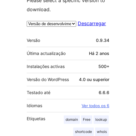
Please select a specific version to
download.
Descarregar
Metadados
Versão
0.9.34
Última actualização
Há
2 anos
Instalações activas
500+
Versão do WordPress
4.0 ou superior
Testado até
6.6.6
Idiomas
Ver todos os 6
Etiquetas
domain
Free
lookup
shortcode
whois