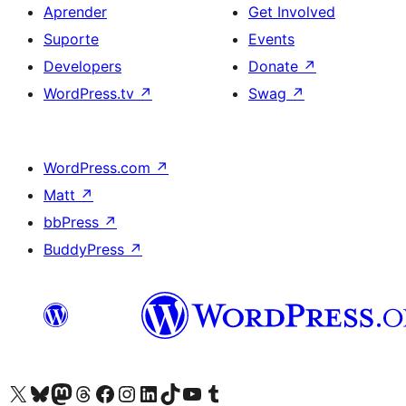
Aprender
Get Involved
Suporte
Events
Developers
Donate
↗
WordPress.tv
↗
Swag
↗
WordPress.com
↗
Matt
↗
bbPress
↗
BuddyPress
↗
Visite a nossa conta X (antigo Twitter)
Visit our Bluesky account
Visit our Mastodon account
Visit our Threads account
Visite a nossa página do Facebook
Visite a nossa conta no Instagram
Visite a nossa conta no LinkedIn
Visit our TikTok account
Visit our YouTube channel
Visit our Tumblr account