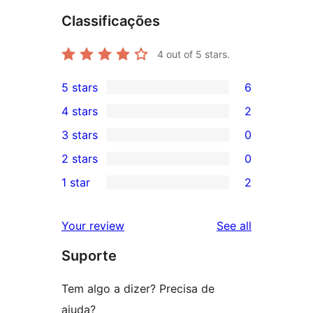
Classificações
4
out of 5 stars.
5 stars
6
6
4 stars
2
5-
2
3 stars
0
star
4-
0
2 stars
0
reviews
star
3-
0
1 star
2
reviews
star
2-
2
reviews
star
1-
reviews
Your review
See all
reviews
star
Suporte
reviews
Tem algo a dizer? Precisa de
ajuda?