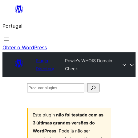
Saltar
para
Portugal
o
conteúdo
Obter o WordPress
Plugin
Powie's WHOIS Domain
Directory
Check
Procurar
plugins
Este plugin
não foi testado com as
3 últimas grandes versões do
WordPress
. Pode já não ser