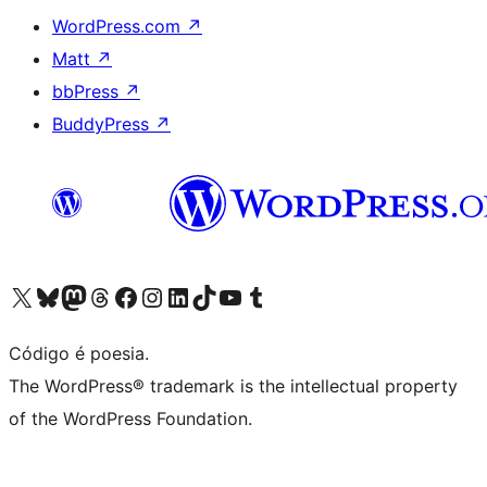
WordPress.com
↗
Matt
↗
bbPress
↗
BuddyPress
↗
Visite a nossa conta X (antigo Twitter)
Visit our Bluesky account
Visit our Mastodon account
Visit our Threads account
Visite a nossa página do Facebook
Visite a nossa conta no Instagram
Visite a nossa conta no LinkedIn
Visit our TikTok account
Visit our YouTube channel
Visit our Tumblr account
Código é poesia.
The WordPress® trademark is the intellectual property
of the WordPress Foundation.