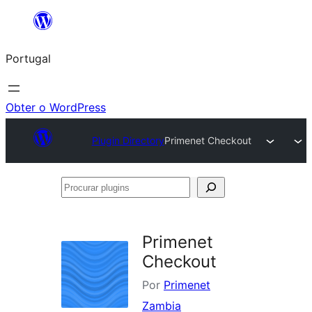
Saltar
para
Portugal
o
conteúdo
Obter o WordPress
Plugin Directory
Primenet Checkout
Procurar
plugins
Primenet
Checkout
Por
Primenet
Zambia