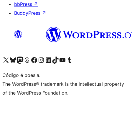
bbPress
↗
BuddyPress
↗
Visite a nossa conta X (antigo Twitter)
Visit our Bluesky account
Visit our Mastodon account
Visit our Threads account
Visite a nossa página do Facebook
Visite a nossa conta no Instagram
Visite a nossa conta no LinkedIn
Visit our TikTok account
Visit our YouTube channel
Visit our Tumblr account
Código é poesia.
The WordPress® trademark is the intellectual property
of the WordPress Foundation.