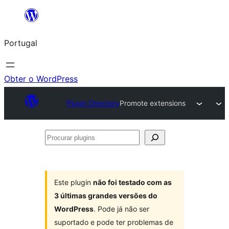
Saltar
para
Portugal
o
conteúdo
Obter o WordPress
Plugin Directory
Promote extensions
Procurar
plugins
Este plugin
não foi testado com as
3 últimas grandes versões do
WordPress
. Pode já não ser
suportado e pode ter problemas de