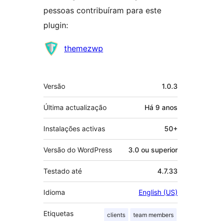
pessoas contribuíram para este
plugin:
Contribuidores
themezwp
Metadados
Versão
1.0.3
Última actualização
Há
9 anos
Instalações activas
50+
Versão do WordPress
3.0 ou superior
Testado até
4.7.33
Idioma
English (US)
Etiquetas
clients
team members