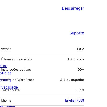
Descarregar
Suporte
Metadados
Versão
1.0.2
Última actualização
Há
6 anos
obre
Instalações activas
90+
otícias
osting
Versão do WordPress
3.8 ou superior
rivacidade
Testado até
5.5.19
Idioma
English (US)
howcase