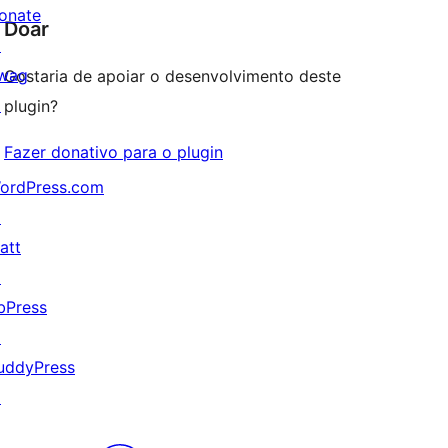
onate
Doar
↗
wag
Gostaria de apoiar o desenvolvimento deste
↗
plugin?
Fazer donativo para o plugin
ordPress.com
↗
att
↗
bPress
↗
uddyPress
↗