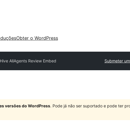
aduções
Obter o WordPress
 Hive AllAgents Review Embed
Submeter um 
ndes versões do WordPress
. Pode já não ser suportado e pode ter 