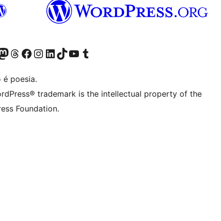
(antigo Twitter)
r Bluesky account
sit our Mastodon account
Visit our Threads account
Visite a nossa página do Facebook
Visite a nossa conta no Instagram
Visite a nossa conta no LinkedIn
Visit our TikTok account
Visit our YouTube channel
Visit our Tumblr account
 é poesia.
rdPress® trademark is the intellectual property of the
ess Foundation.