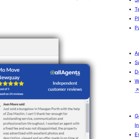
T
P
P
A
S
D
W
G
I
E