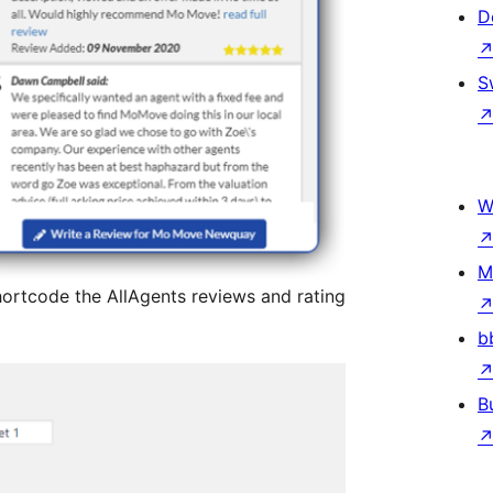
D
S
W
M
hortcode the AllAgents reviews and rating
b
B