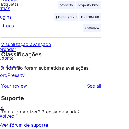
Etiquetas
property
property hive
emas
lugins
propertyhive
real-estate
adrões
software
Visualização avançada
prender
Classificações
uporte
evelopers
Ainda não foram submetidas avaliações.
ordPress.tv
↗
reviews
Your review
See all
Suporte
et
Tem algo a dizer? Precisa de ajuda?
nvolved
vents
Ver fórum de suporte