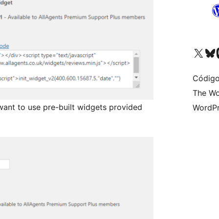
Visite a nossa conta X 
Visit ou
Vi
Código
The Wo
want to use pre-built widgets provided
WordPr