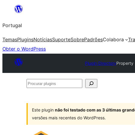
Saltar
para
Portugal
o
conteúdo
Temas
Plugins
Notícias
Suporte
Sobre
Padrões
Colabora
Tr
Obter o WordPress
Plugin Directory
Property
Procurar
plugins
Este plugin
não foi testado com as 3 últimas gra
versões mais recentes do WordPress.