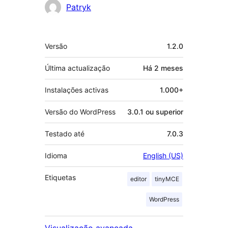
Contribuidores
Patryk
Metadados
Versão
1.2.0
Última actualização
Há
2 meses
Instalações activas
1.000+
Versão do WordPress
3.0.1 ou superior
Testado até
7.0.3
Idioma
English (US)
Etiquetas
editor
tinyMCE
WordPress