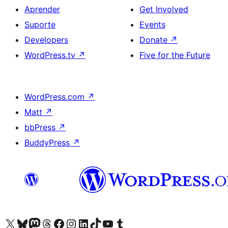
Aprender
Get Involved
Suporte
Events
Developers
Donate
↗
WordPress.tv
↗
Five for the Future
WordPress.com
↗
Matt
↗
bbPress
↗
BuddyPress
↗
Visite a nossa conta X (antigo Twitter)
Visit our Bluesky account
Visit our Mastodon account
Visit our Threads account
Visite a nossa página do Facebook
Visite a nossa conta no Instagram
Visite a nossa conta no LinkedIn
Visit our TikTok account
Visit our YouTube channel
Visit our Tumblr account