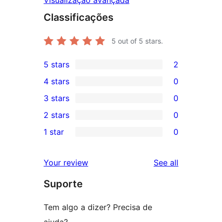
Visualização avançada
Classificações
5
out of 5 stars.
5 stars
2
2
4 stars
0
5-
0
3 stars
0
star
4-
0
2 stars
0
reviews
star
3-
0
1 star
0
reviews
star
2-
0
reviews
star
1-
reviews
Your review
See all
reviews
star
Suporte
reviews
Tem algo a dizer? Precisa de