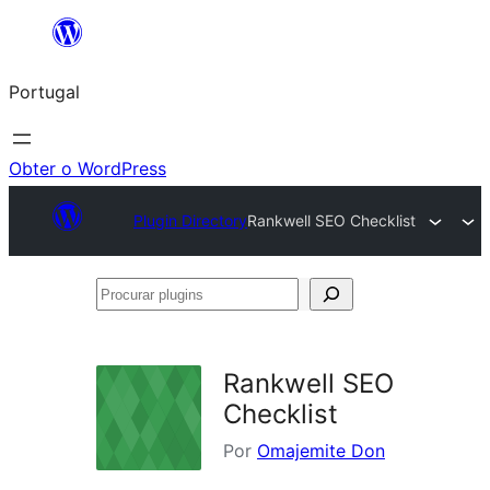
Saltar
para
Portugal
o
conteúdo
Obter o WordPress
Plugin Directory
Rankwell SEO Checklist
Procurar
plugins
Rankwell SEO
Checklist
Por
Omajemite Don