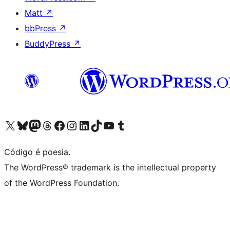
Matt
↗
bbPress
↗
BuddyPress
↗
Visite a nossa conta X (antigo Twitter)
Visit our Bluesky account
Visit our Mastodon account
Visit our Threads account
Visite a nossa página do Facebook
Visite a nossa conta no Instagram
Visite a nossa conta no LinkedIn
Visit our TikTok account
Visit our YouTube channel
Visit our Tumblr account
Código é poesia.
The WordPress® trademark is the intellectual property
of the WordPress Foundation.