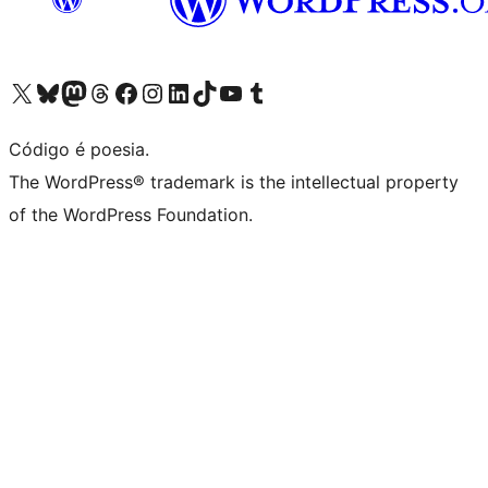
Visite a nossa conta X (antigo Twitter)
Visit our Bluesky account
Visit our Mastodon account
Visit our Threads account
Visite a nossa página do Facebook
Visite a nossa conta no Instagram
Visite a nossa conta no LinkedIn
Visit our TikTok account
Visit our YouTube channel
Visit our Tumblr account
Código é poesia.
The WordPress® trademark is the intellectual property
of the WordPress Foundation.