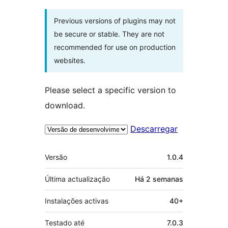
Previous versions of plugins may not
be secure or stable. They are not
recommended for use on production
websites.
Please select a specific version to
download.
Descarregar
Metadados
Versão
1.0.4
Última actualização
Há
2 semanas
Instalações activas
40+
Testado até
7.0.3