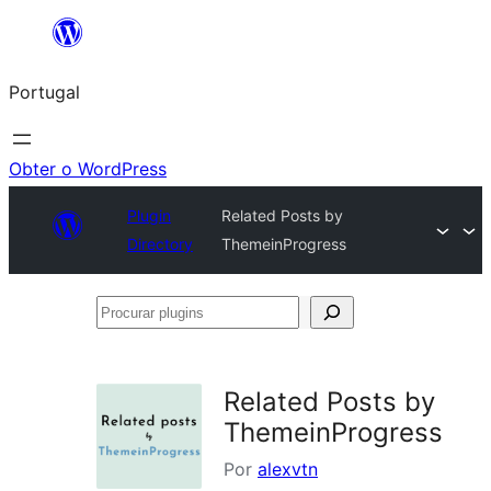
Saltar
para
Portugal
o
conteúdo
Obter o WordPress
Plugin
Related Posts by
Directory
ThemeinProgress
Procurar
plugins
Related Posts by
ThemeinProgress
Por
alexvtn