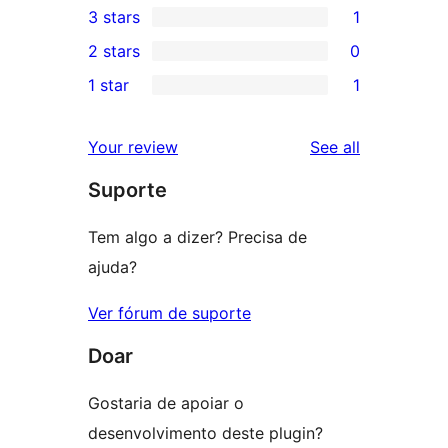
3 stars
1
star
4-
1
2 stars
0
reviews
star
3-
0
1 star
1
review
star
2-
1
review
star
1-
reviews
Your review
See all
reviews
star
Suporte
review
Tem algo a dizer? Precisa de
ajuda?
Ver fórum de suporte
Doar
Gostaria de apoiar o
desenvolvimento deste plugin?