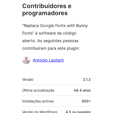
Contribuidores e
programadores
“Replace Google Fonts with Bunny
Fonts” é software de código
aberto. As seguintes pessoas
contribuíram para este plugin:
Contribuidores
Antonio Leutsch
Metadados
Versão
2.1.2
Última actualização
Há
4 anos
Instalações activas
900+
Versão do WordPress
4.5 ou superior