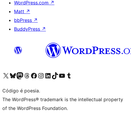
WordPress.com
↗
Matt
↗
bbPress
↗
BuddyPress
↗
Visite a nossa conta X (antigo Twitter)
Visit our Bluesky account
Visit our Mastodon account
Visit our Threads account
Visite a nossa página do Facebook
Visite a nossa conta no Instagram
Visite a nossa conta no LinkedIn
Visit our TikTok account
Visit our YouTube channel
Visit our Tumblr account
Código é poesia.
The WordPress® trademark is the intellectual property
of the WordPress Foundation.