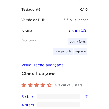
Testado até
6.1.0
Versão do PHP
5.6 ou superior
Idioma
English (US)
Etiquetas
bunny fonts
google fonts
replace
Visualização avançada
Classificações
4.3
out of 5 stars.
5 stars
7
7
4 stars
1
5-
1