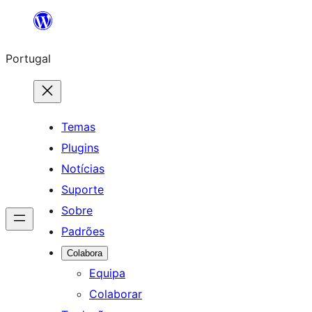
Saltar
para
Portugal
o
conteúdo
Temas
Plugins
Notícias
Suporte
Sobre
Padrões
Colabora
Equipa
Colaborar