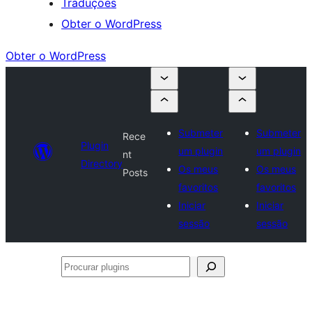
Traduções
Obter o WordPress
Obter o WordPress
Submeter
Submeter
Rece
Plugin
um plugin
um plugin
nt
Directory
Os meus
Os meus
Posts
favoritos
favoritos
Iniciar
Iniciar
sessão
sessão
Procurar
plugins