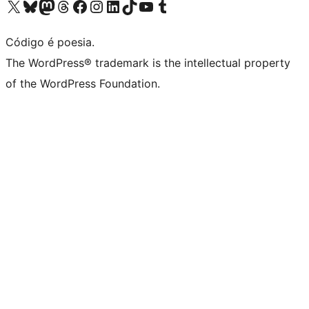
Visite a nossa conta X (antigo Twitter)
Visit our Bluesky account
Visit our Mastodon account
Visit our Threads account
Visite a nossa página do Facebook
Visite a nossa conta no Instagram
Visite a nossa conta no LinkedIn
Visit our TikTok account
Visit our YouTube channel
Visit our Tumblr account
Código é poesia.
The WordPress® trademark is the intellectual property
of the WordPress Foundation.