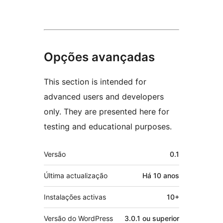
Opções avançadas
This section is intended for
advanced users and developers
only. They are presented here for
testing and educational purposes.
Metadados
Versão
0.1
Última actualização
Há
10 anos
Instalações activas
10+
Versão do WordPress
3.0.1 ou superior