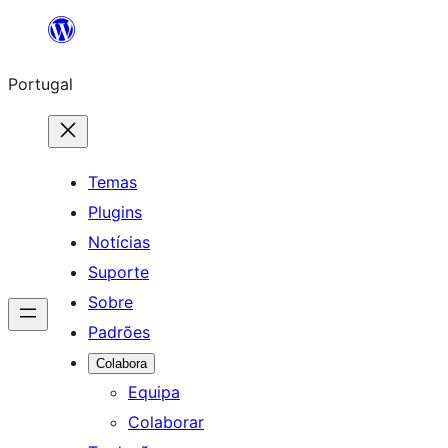
Saltar
para
Portugal
o
conteúdo
Temas
Plugins
Notícias
Suporte
Sobre
Padrões
Colabora
Equipa
Colaborar