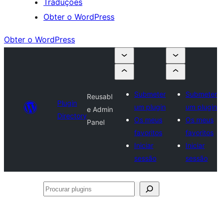
Traduções
Obter o WordPress
Obter o WordPress
Submeter
Submeter
Reusabl
Plugin
um plugin
um plugin
e Admin
Directory
Os meus
Os meus
Panel
favoritos
favoritos
Iniciar
Iniciar
sessão
sessão
Procurar
plugins