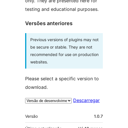
only. They are presented here for
testing and educational purposes.
Versões anteriores
Previous versions of plugins may not
be secure or stable. They are not
recommended for use on production
websites.
Please select a specific version to
download.
Descarregar
Metadados
Versão
1.0.7