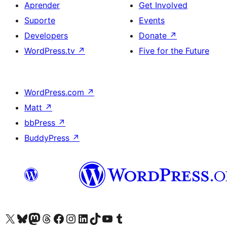
Aprender
Get Involved
Suporte
Events
Developers
Donate
↗
WordPress.tv
↗
Five for the Future
WordPress.com
↗
Matt
↗
bbPress
↗
BuddyPress
↗
Visite a nossa conta X (antigo Twitter)
Visit our Bluesky account
Visit our Mastodon account
Visit our Threads account
Visite a nossa página do Facebook
Visite a nossa conta no Instagram
Visite a nossa conta no LinkedIn
Visit our TikTok account
Visit our YouTube channel
Visit our Tumblr account