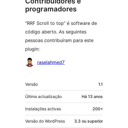
Contribuidores e
programadores
“RRF Scroll to top” é software de
código aberto. As seguintes
pessoas contribuíram para este
plugin:
Contribuidores
raselahmed7
Metadados
Versão
1.1
Última actualização
Há
13 anos
Instalações activas
200+
Versão do WordPress
3.3 ou superior