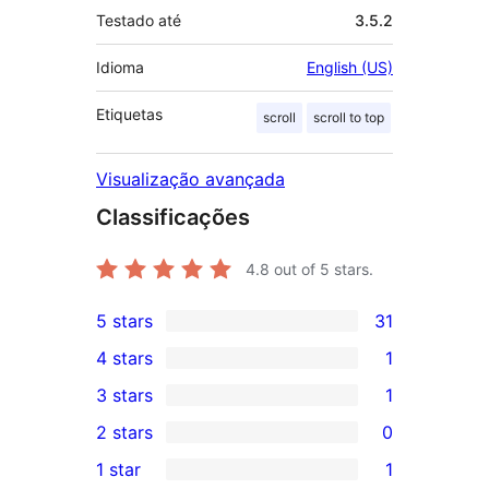
Testado até
3.5.2
Idioma
English (US)
Etiquetas
scroll
scroll to top
Visualização avançada
Classificações
4.8
out of 5 stars.
5 stars
31
31
4 stars
1
5-
1
3 stars
1
star
4-
1
2 stars
0
reviews
star
3-
0
1 star
1
review
star
2-
1