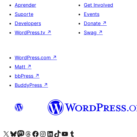
Aprender
Get Involved
Suporte
Events
Developers
Donate
↗
WordPress.tv
↗
Swag
↗
WordPress.com
↗
Matt
↗
bbPress
↗
BuddyPress
↗
Visite a nossa conta X (antigo Twitter)
Visit our Bluesky account
Visit our Mastodon account
Visit our Threads account
Visite a nossa página do Facebook
Visite a nossa conta no Instagram
Visite a nossa conta no LinkedIn
Visit our TikTok account
Visit our YouTube channel
Visit our Tumblr account