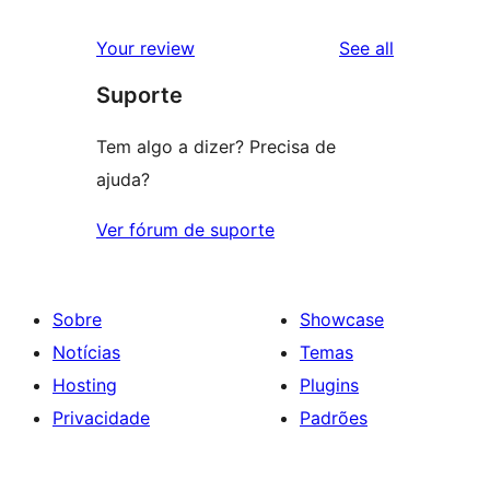
review
star
1-
reviews
Your review
See all
reviews
star
Suporte
review
Tem algo a dizer? Precisa de
ajuda?
Ver fórum de suporte
Sobre
Showcase
Notícias
Temas
Hosting
Plugins
Privacidade
Padrões